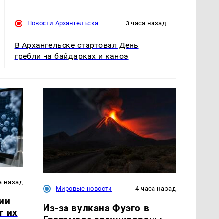
Новости Архангельска
3 часа назад
В Архангельске стартовал День
гребли на байдарках и каноэ
а назад
Мировые новости
4 часа назад
ии
Из-за вулкана Фуэго в
т их