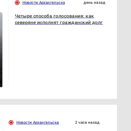
Новости Архангельска
день назад
Четыре способа голосования: как
северяне исполнят гражданский долг
Таких событий не
В магазинах России
было с 1945: чего
ажиотаж из-за этого
ждать всем нам?
продукта: что купить?
Новости Архангельска
2 часа назад