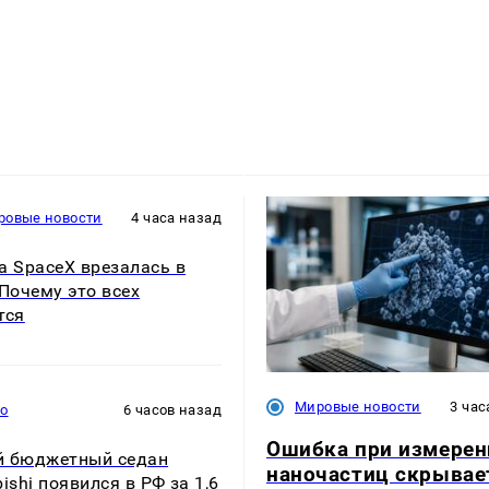
ровые новости
4 часа назад
а SpaceX врезалась в
 Почему это всех
тся
Мировые новости
3 час
то
6 часов назад
Ошибка при измерен
й бюджетный седан
наночастиц скрывае
bishi появился в РФ за 1,6