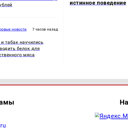
истинное поведение
ублей
ровые новости
7 часов назад
 и табак научились
водить белок для
ственного мяса
ламы
На
.ru