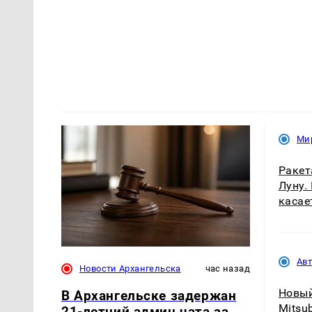
Ми
Ракет
Луну.
касае
Ав
Новости Архангельска
час назад
Новы
В Архангельске задержан
Mitsu
21-летний админ чата за