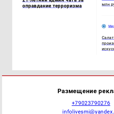
млн р
оправдание терроризма
Ми
Салат
произ
искус
Размещение рек
+79023790276
infolivesmi@yandex