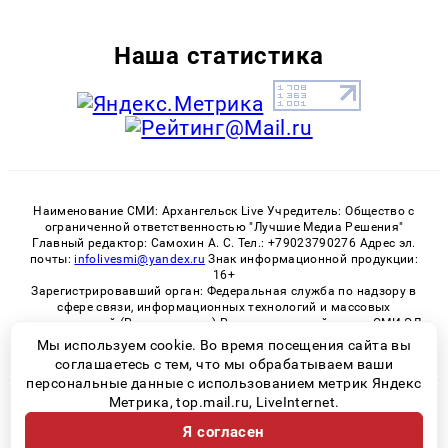
Наша статистика
Наименование СМИ: Архангельск Live Учредитель: Общество с
ограниченной ответственностью "Лучшие Медиа Решения"
Главный редактор: Самохин А. С. Тел.: +79023790276 Адрес эл.
почты:
infolivesmi@yandex.ru
Знак информационной продукции:
16+
Зарегистрировавший орган: Федеральная служба по надзору в
сфере связи, информационных технологий и массовых
коммуникаций (Роскомнадзор) Регистрационный номер СМИ ЭЛ
№ ФС 77 - 82533 от 21.01.2022
Мы используем cookie. Во время посещения сайта вы
соглашаетесь с тем, что мы обрабатываем ваши
персональные данные с использованием метрик Яндекс
Метрика, top.mail.ru, LiveInternet.
© 2026 «Архангельск Live» | Все права защищены
Я согласен
Возрастная категория сайта 16+