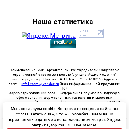
Наша статистика
Наименование СМИ: Архангельск Live Учредитель: Общество с
ограниченной ответственностью "Лучшие Медиа Решения"
Главный редактор: Самохин А. С. Тел.: +79023790276 Адрес эл.
почты:
infolivesmi@yandex.ru
Знак информационной продукции:
16+
Зарегистрировавший орган: Федеральная служба по надзору в
сфере связи, информационных технологий и массовых
коммуникаций (Роскомнадзор) Регистрационный номер СМИ ЭЛ
№ ФС 77 - 82533 от 21.01.2022
Мы используем cookie. Во время посещения сайта вы
соглашаетесь с тем, что мы обрабатываем ваши
персональные данные с использованием метрик Яндекс
Метрика, top.mail.ru, LiveInternet.
© 2026 «Архангельск Live» | Все права защищены