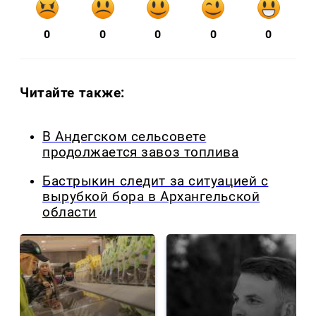
0
0
0
0
0
Читайте также:
В Андегском сельсовете
продолжается завоз топлива
Бастрыкин следит за ситуацией с
вырубкой бора в Архангельской
области