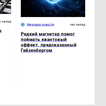
с назад
Мировые новости
час назад
н
Редкий магнетар помог
поймать квантовый
эффект, предсказанный
Гейзенбергом