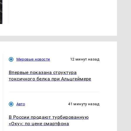
Не ешьте эту
Как выглядит место
готовую еду из
крушение вертолета на
магазина: список
Кавказе: смотреть
Мировые новости
12 минут назад
Впервые показана структура
токсичного белка при Альцгеймере
Авто
41 минуту назад
В России продают турбированную
«Оку»: по цене смартфона