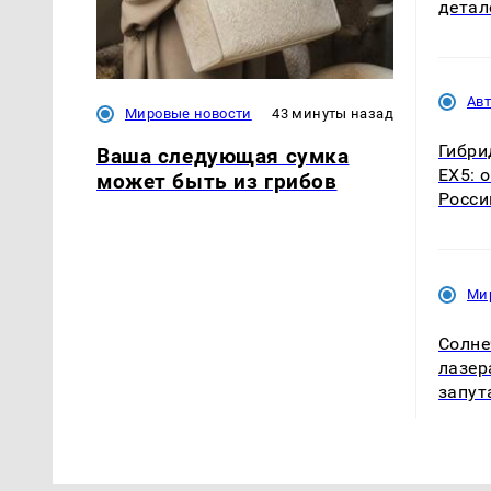
детал
Ав
Мировые новости
43 минуты назад
Гибри
Ваша следующая сумка
EX5: 
может быть из грибов
Росси
Ми
Солне
лазер
запут