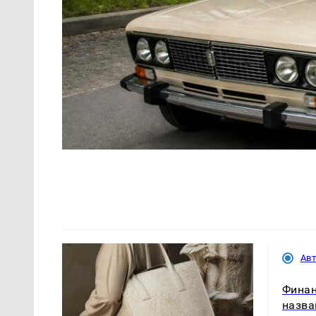
Ав
Финан
назва