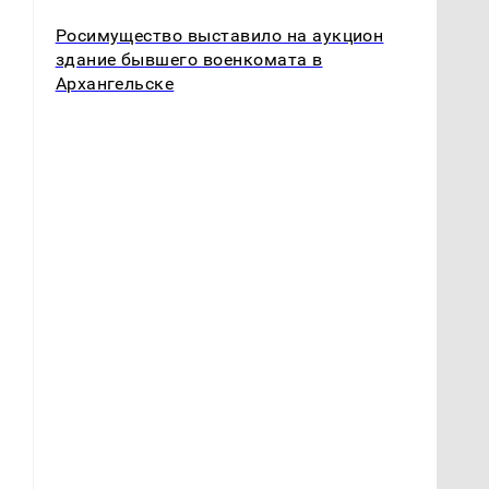
Росимущество выставило на аукцион
здание бывшего военкомата в
Архангельске