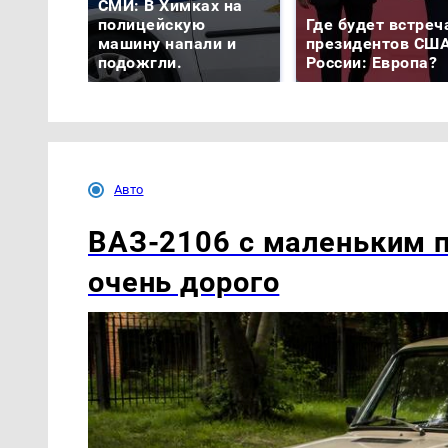
СМИ: В Химках на
полицейскую
Где будет встреч
машину напали и
президентов США
подожгли.
России: Европа?
Авто
ВАЗ-2106 с маленьким п
очень дорого