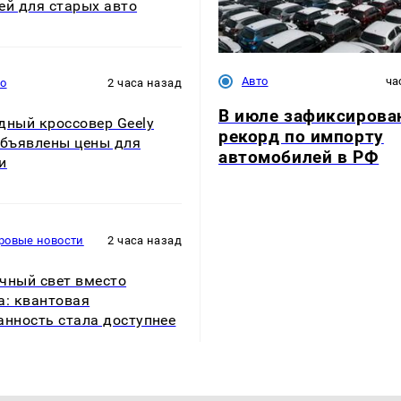
ей для старых авто
Авто
ча
то
2 часа назад
В июле зафиксирова
дный кроссовер Geely
рекорд по импорту
объявлены цены для
автомобилей в РФ
и
ровые новости
2 часа назад
чный свет вместо
а: квантовая
анность стала доступнее