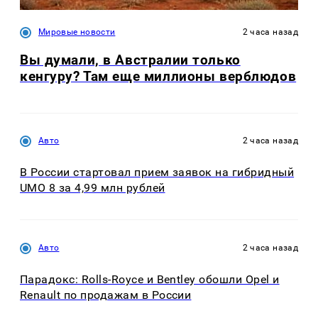
Мировые новости
2 часа назад
Вы думали, в Австралии только
кенгуру? Там еще миллионы верблюдов
Авто
2 часа назад
В России стартовал прием заявок на гибридный
UMO 8 за 4,99 млн рублей
Авто
2 часа назад
Парадокс: Rolls-Royce и Bentley обошли Opel и
Renault по продажам в России