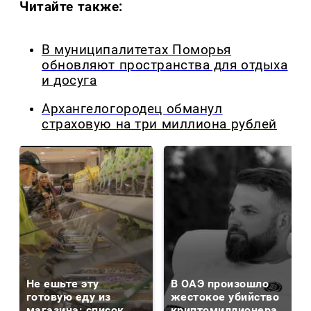
Читайте также:
В муниципалитетах Поморья
обновляют пространства для отдыха
и досуга
Архангелогородец обманул
страховую на три миллиона рублей
Не ешьте эту
В ОАЭ произошло
готовую еду из
жестокое убийство
магазина: список
криптомиллионера