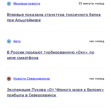
Мировые новости
33 минуты назад
Впервые показана структура токсичного белка
при Альцгеймере
Авто
час назад
В России продают турбированную «Оку»: по
цене смартфона
Новости Северодвинска
час назад
Экспедиция Пухова «От Чёрного моря к Белому»
прибыла в Северодвинск