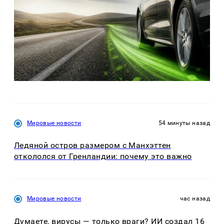
Мировые новости
54 минуты назад
Ледяной остров размером с Манхэттен
откололся от Гренландии: почему это важно
Мировые новости
час назад
Думаете, вирусы — только враги? ИИ создал 16