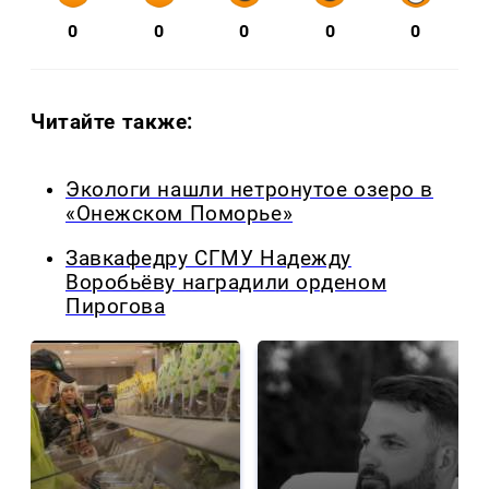
0
0
0
0
0
Читайте также:
Экологи нашли нетронутое озеро в
«Онежском Поморье»
Завкафедру СГМУ Надежду
Воробьёву наградили орденом
Пирогова