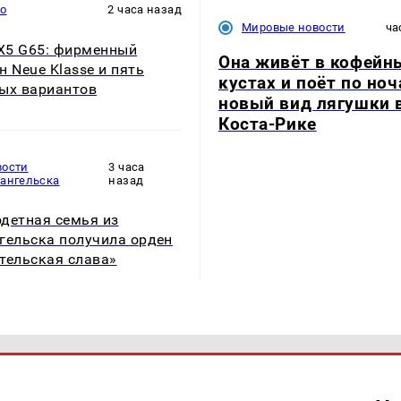
то
2 часа назад
Мировые новости
ча
5 G65: фирменный
Она живёт в кофейн
н Neue Klasse и пять
кустах и поёт по ноч
ых вариантов
новый вид лягушки 
Коста-Рике
вости
3 часа
хангельска
назад
детная семья из
гельска получила орден
тельская слава»