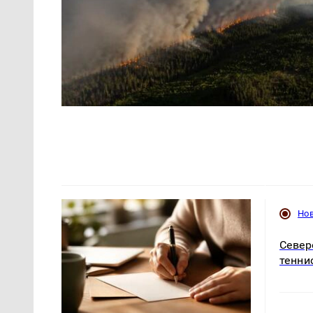
Но
Север
тенни