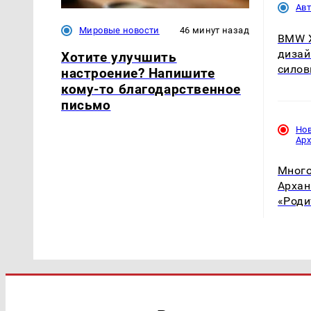
Ав
Мировые новости
46 минут назад
BMW X
дизай
Хотите улучшить
силов
настроение? Напишите
кому-то благодарственное
письмо
Но
Ар
Много
Архан
«Роди