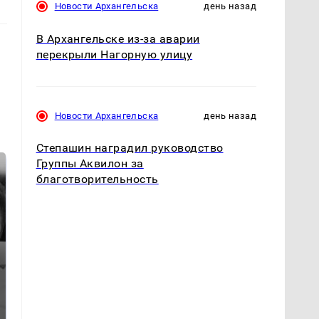
Новости Архангельска
день назад
В Архангельске из-за аварии
перекрыли Нагорную улицу
Новости Архангельска
день назад
Степашин наградил руководство
Группы Аквилон за
благотворительность
Таких событий не
Все новости по
было с 1945: чего
падению вертолета на