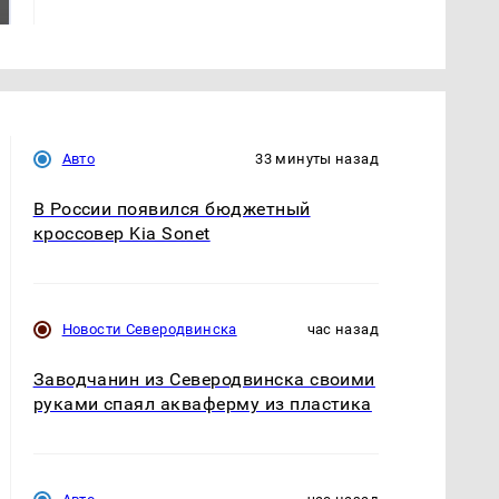
ждать всем нам?
Кавказе: читать здесь
Авто
33 минуты назад
В России появился бюджетный
кроссовер Kia Sonet
Новости Северодвинска
час назад
Заводчанин из Северодвинска своими
руками спаял акваферму из пластика