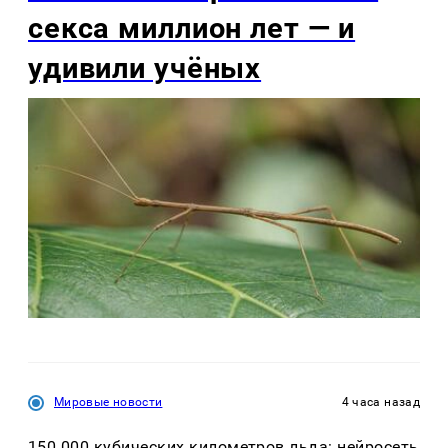
секса миллион лет — и
удивили учёных
Мировые новости
4 часа назад
150 000 кубических километров льда: нейросеть