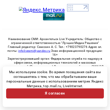
Наименование СМИ: Архангельск Live Учредитель: Общество с
ограниченной ответственностью "Лучшие Медиа Решения"
Главный редактор: Самохин А. С. Тел.: +79023790276 Адрес эл.
почты:
infolivesmi@yandex.ru
Знак информационной продукции:
16+
Зарегистрировавший орган: Федеральная служба по надзору в
сфере связи, информационных технологий и массовых
коммуникаций (Роскомнадзор) Регистрационный номер СМИ ЭЛ
№ ФС 77 - 82533 от 21.01.2022
Мы используем cookie. Во время посещения сайта вы
соглашаетесь с тем, что мы обрабатываем ваши
персональные данные с использованием метрик Яндекс
Метрика, top.mail.ru, LiveInternet.
© 2026 «Архангельск Live» | Все права защищены
Я согласен
Возрастная категория сайта 16+
Политика конфиденциальности