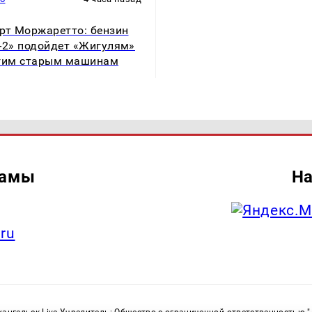
рт Моржаретто: бензин
-2» подойдет «Жигулям»
гим старым машинам
ламы
На
.ru