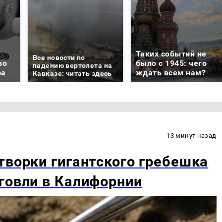
Таких событий не
Все новости по
во
было с 1945: чего
падению вертолета на
ра
ждать всем нам?
Кавказе: читать здесь
13 минут назад
творки гигантского гребешка
говли в Калифорнии