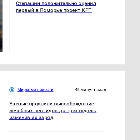
Степашин положительно оценил
первый в Поморье проект КРТ
СМИ: В Химках на
полицейскую
В магазинах России
машину напали и
ажиотаж из-за этого
подожгли.
продукта: что купить?
Мировые новости
45 минут назад
Ученые продлили высвобождение
лечебных пептидов до трех недель,
изменив их заряд