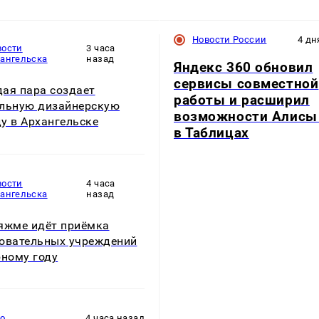
Новости России
4 дн
вости
3 часа
хангельска
назад
Яндекс 360 обновил
сервисы совместной
ая пара создает
работы и расширил
льную дизайнерскую
возможности Алисы
у в Архангельске
в Таблицах
вости
4 часа
хангельска
назад
яжме идёт приёмка
овательных учреждений
бному году
то
4 часа назад