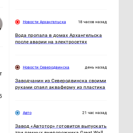
Новости Архангельска
18 часов назад
Вода пропала в домах Архангельска
после аварии на электросетях
Новости Северодвинска
день назад
т
Заводчанин из Северодвинска своими
руками спаял акваферму из пластика
5
Авто
21 час назад
Завод «Автотор» готовится выпускать
три рамных внедорожника Great Wall