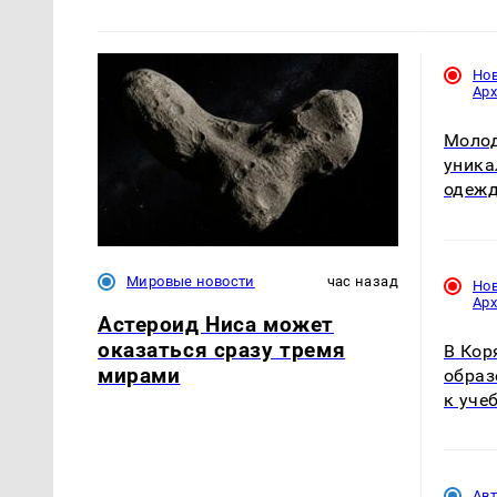
Но
Ар
Молод
уника
одежд
Мировые новости
час назад
Но
Ар
Астероид Ниса может
оказаться сразу тремя
В Кор
мирами
образ
к уче
Ав