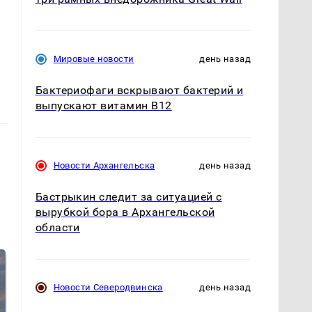
Мировые новости
день назад
Бактериофаги вскрывают бактерий и
выпускают витамин B12
Новости Архангельска
день назад
Бастрыкин следит за ситуацией с
вырубкой бора в Архангельской
области
Новости Северодвинска
день назад