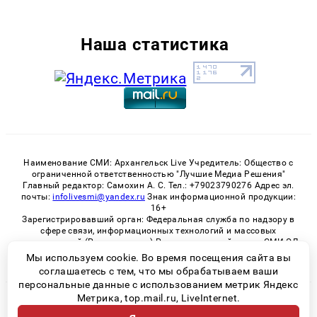
Наша статистика
Наименование СМИ: Архангельск Live Учредитель: Общество с
ограниченной ответственностью "Лучшие Медиа Решения"
Главный редактор: Самохин А. С. Тел.: +79023790276 Адрес эл.
почты:
infolivesmi@yandex.ru
Знак информационной продукции:
16+
Зарегистрировавший орган: Федеральная служба по надзору в
сфере связи, информационных технологий и массовых
коммуникаций (Роскомнадзор) Регистрационный номер СМИ ЭЛ
№ ФС 77 - 82533 от 21.01.2022
Мы используем cookie. Во время посещения сайта вы
соглашаетесь с тем, что мы обрабатываем ваши
персональные данные с использованием метрик Яндекс
Метрика, top.mail.ru, LiveInternet.
© 2026 «Архангельск Live» | Все права защищены