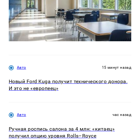
Авто
15 минут назад
Новый Ford Kuga получит технического донора.
И это не «европеец»
Авто
час назад
Ручная роспись салона за 4 млн: «китаец»
получил опцию уровня Rolls–Royce