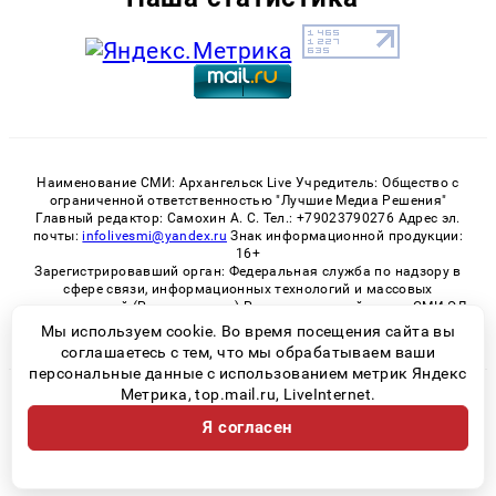
Наименование СМИ: Архангельск Live Учредитель: Общество с
ограниченной ответственностью "Лучшие Медиа Решения"
Главный редактор: Самохин А. С. Тел.: +79023790276 Адрес эл.
почты:
infolivesmi@yandex.ru
Знак информационной продукции:
16+
Зарегистрировавший орган: Федеральная служба по надзору в
сфере связи, информационных технологий и массовых
коммуникаций (Роскомнадзор) Регистрационный номер СМИ ЭЛ
№ ФС 77 - 82533 от 21.01.2022
Мы используем cookie. Во время посещения сайта вы
соглашаетесь с тем, что мы обрабатываем ваши
персональные данные с использованием метрик Яндекс
Метрика, top.mail.ru, LiveInternet.
© 2026 «Архангельск Live» | Все права защищены
Я согласен
Возрастная категория сайта 16+
Политика конфиденциальности