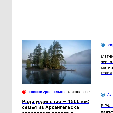
Ми
Магни
зерна
магни
гелия
Новости Архангельска
6 часов назад
Ав
Ради уединения — 1500 км:
В РФ 
семья из Архангельска
надеж