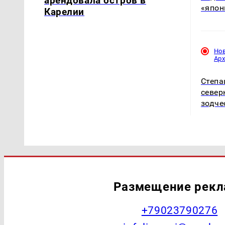
арендовала остров в
«япон
Карелии
Но
Ар
Степа
север
зодче
Размещение рек
+79023790276