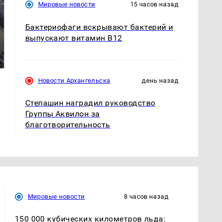
Мировые новости
15 часов назад
Бактериофаги вскрывают бактерий и
выпускают витамин B12
Не ешьте эту
В ОАЭ произошло
готовую еду из
жестокое убийство
магазина: список
криптомиллионера
Новости Архангельска
день назад
Степашин наградил руководство
Группы Аквилон за
благотворительность
Мировые новости
8 часов назад
150 000 кубических километров льда: