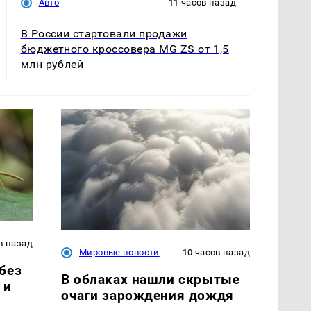
Авто
11 часов назад
В России стартовали продажи
бюджетного кроссовера MG ZS от 1,5
млн рублей
в назад
Мировые новости
10 часов назад
без
В облаках нашли скрытые
 и
очаги зарождения дождя