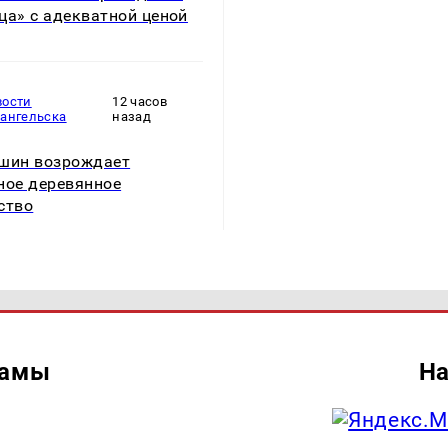
ца» с адекватной ценой
вости
12 часов
хангельска
назад
шин возрождает
ное деревянное
ство
ламы
На