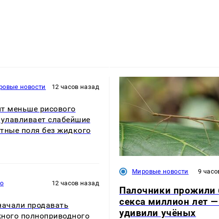
ровые новости
12 часов назад
т меньше рисового
 улавливает слабейшие
тные поля без жидкого
Мировые новости
9 часо
то
12 часов назад
Палочники прожили 
секса миллион лет —
начали продавать
удивили учёных
ного полноприводного