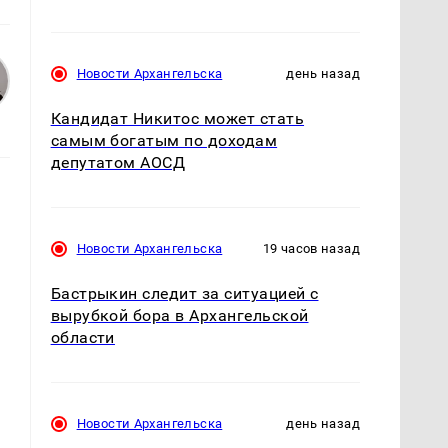
Новости Архангельска
день назад
Кандидат Никитос может стать
самым богатым по доходам
депутатом АОСД
Новости Архангельска
19 часов назад
Бастрыкин следит за ситуацией с
вырубкой бора в Архангельской
области
Новости Архангельска
день назад