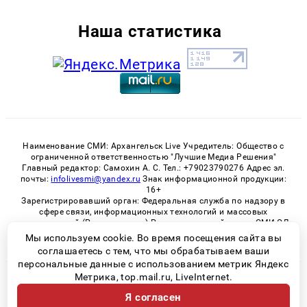
Наша статистика
Наименование СМИ: Архангельск Live Учредитель: Общество с
ограниченной ответственностью "Лучшие Медиа Решения"
Главный редактор: Самохин А. С. Тел.: +79023790276 Адрес эл.
почты:
infolivesmi@yandex.ru
Знак информационной продукции:
16+
Зарегистрировавший орган: Федеральная служба по надзору в
сфере связи, информационных технологий и массовых
коммуникаций (Роскомнадзор) Регистрационный номер СМИ ЭЛ
№ ФС 77 - 82533 от 21.01.2022
Мы используем cookie. Во время посещения сайта вы
соглашаетесь с тем, что мы обрабатываем ваши
персональные данные с использованием метрик Яндекс
Метрика, top.mail.ru, LiveInternet.
© 2026 «Архангельск Live» | Все права защищены
Я согласен
Возрастная категория сайта 16+