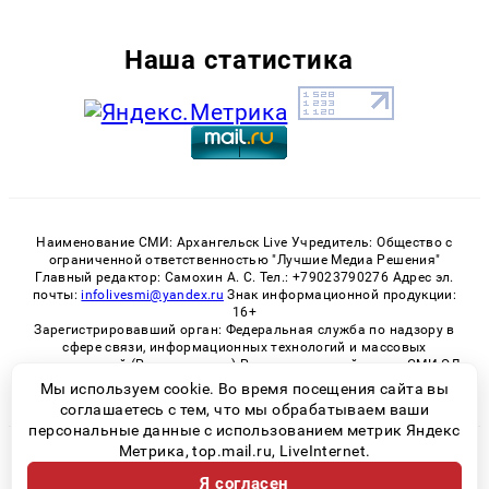
Наша статистика
Наименование СМИ: Архангельск Live Учредитель: Общество с
ограниченной ответственностью "Лучшие Медиа Решения"
Главный редактор: Самохин А. С. Тел.: +79023790276 Адрес эл.
почты:
infolivesmi@yandex.ru
Знак информационной продукции:
16+
Зарегистрировавший орган: Федеральная служба по надзору в
сфере связи, информационных технологий и массовых
коммуникаций (Роскомнадзор) Регистрационный номер СМИ ЭЛ
№ ФС 77 - 82533 от 21.01.2022
Мы используем cookie. Во время посещения сайта вы
соглашаетесь с тем, что мы обрабатываем ваши
персональные данные с использованием метрик Яндекс
Метрика, top.mail.ru, LiveInternet.
© 2026 «Архангельск Live» | Все права защищены
Я согласен
Возрастная категория сайта 16+