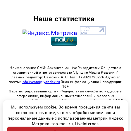
Наша статистика
Наименование СМИ: Архангельск Live Учредитель: Общество с
ограниченной ответственностью "Лучшие Медиа Решения"
Главный редактор: Самохин А. С. Тел.: +79023790276 Адрес эл.
почты:
infolivesmi@yandex.ru
Знак информационной продукции:
16+
Зарегистрировавший орган: Федеральная служба по надзору в
сфере связи, информационных технологий и массовых
коммуникаций (Роскомнадзор) Регистрационный номер СМИ ЭЛ
№ ФС 77 - 82533 от 21.01.2022
Мы используем cookie. Во время посещения сайта вы
соглашаетесь с тем, что мы обрабатываем ваши
персональные данные с использованием метрик Яндекс
Метрика, top.mail.ru, LiveInternet.
© 2026 «Архангельск Live» | Все права защищены