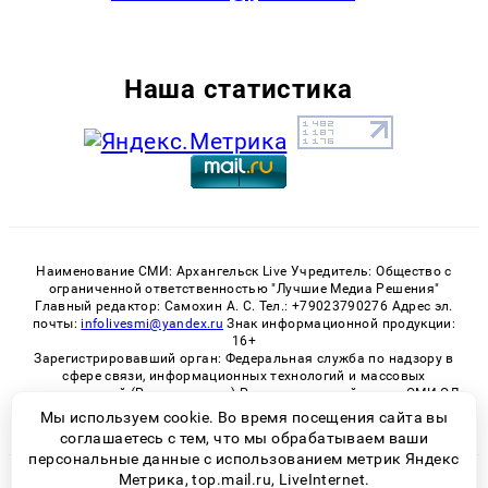
Наша статистика
Наименование СМИ: Архангельск Live Учредитель: Общество с
ограниченной ответственностью "Лучшие Медиа Решения"
Главный редактор: Самохин А. С. Тел.: +79023790276 Адрес эл.
почты:
infolivesmi@yandex.ru
Знак информационной продукции:
16+
Зарегистрировавший орган: Федеральная служба по надзору в
сфере связи, информационных технологий и массовых
коммуникаций (Роскомнадзор) Регистрационный номер СМИ ЭЛ
№ ФС 77 - 82533 от 21.01.2022
Мы используем cookie. Во время посещения сайта вы
соглашаетесь с тем, что мы обрабатываем ваши
персональные данные с использованием метрик Яндекс
Метрика, top.mail.ru, LiveInternet.
© 2026 «Архангельск Live» | Все права защищены