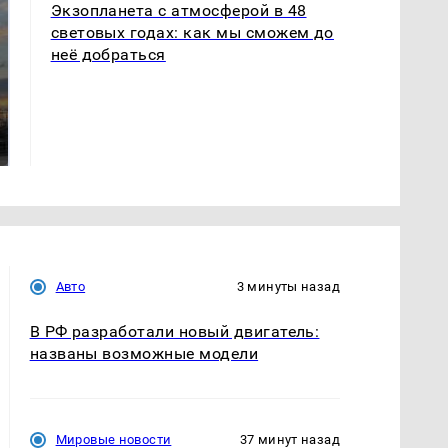
Экзопланета с атмосферой в 48
световых годах: как мы сможем до
неё добраться
СМИ: В Химках на
полицейскую
В магазинах России
машину напали и
ажиотаж из-за этого
подожгли.
продукта: что купить?
Авто
3 минуты назад
В РФ разработали новый двигатель:
названы возможные модели
Мировые новости
37 минут назад