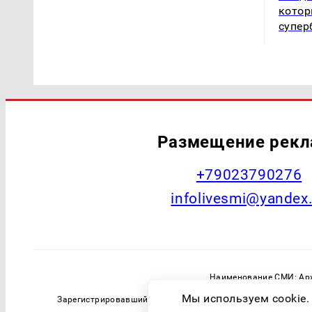
котор
супер
Размещение рек
+79023790276
infolivesmi@yandex
Наименование СМИ: Арх
Главный редактор: Самохин А
Мы используем cookie.
Зарегистрировавший орган: Федеральная служба по надзо