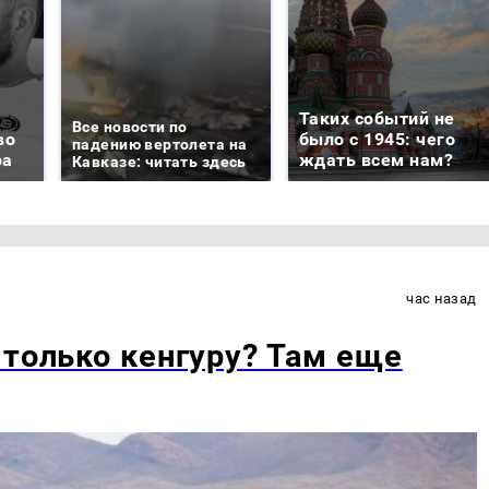
Таких событий не
Все новости по
во
было с 1945: чего
падению вертолета на
ра
ждать всем нам?
Кавказе: читать здесь
час назад
 только кенгуру? Там еще