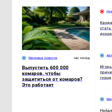
Нов
Канди
стать
доход
Ав
Мировые новости
час назад
Игорь
Выпустить 600 000
причи
комаров, чтобы
город
защититься от комаров?
Это работает
Ми
Найде