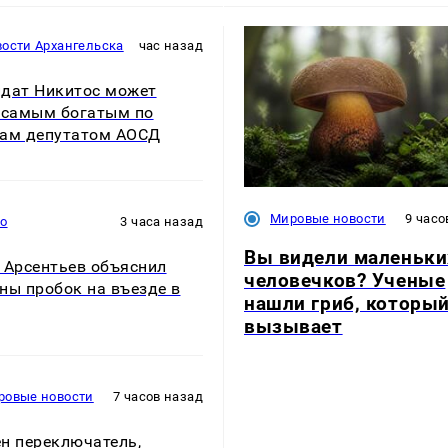
ости Архангельска
час назад
дат Никитос может
 самым богатым по
ам депутатом АОСД
Мировые новости
9 часо
то
3 часа назад
Вы видели маленьки
 Арсентьев объяснил
человечков? Ученые
ны пробок на въезде в
нашли гриб, который
вызывает
ровые новости
7 часов назад
н переключатель,