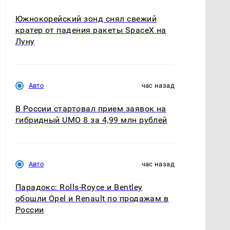
Южнокорейский зонд снял свежий
кратер от падения ракеты SpaceX на
Луну
Авто
час назад
В России стартовал прием заявок на
гибридный UMO 8 за 4,99 млн рублей
Авто
час назад
Парадокс: Rolls-Royce и Bentley
обошли Opel и Renault по продажам в
России