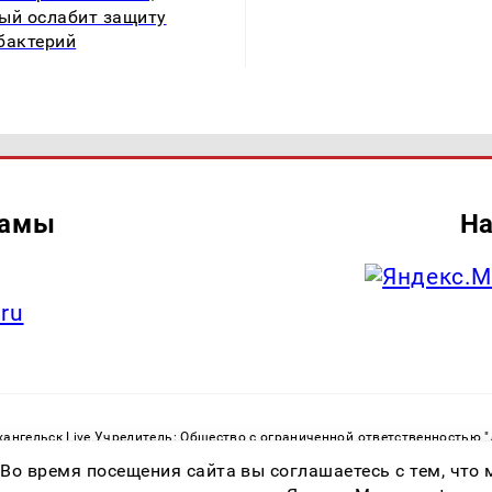
ый ослабит защиту
бактерий
ламы
На
.ru
ангельск Live Учредитель: Общество с ограниченной ответственностью 
. С. Тел.: +79023790276 Адрес эл. почты:
infolivesmi@yandex.ru
Знак инф
 Во время посещения сайта вы соглашаетесь с тем, чт
ру в сфере связи, информационных технологий и массовых коммуникаций
82533 от 21.01.2022