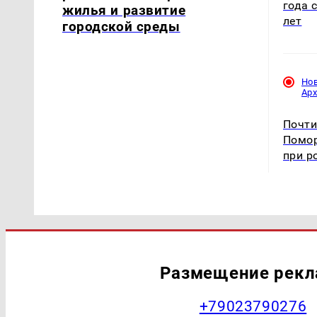
года 
жилья и развитие
лет
городской среды
Но
Ар
Почти
Помор
при р
Размещение рек
+79023790276