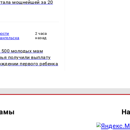
стала мощнейшей за 20
вости
2 часа
хангельска
назад
 500 молодых мам
ья получили выплату
ождении первого ребенка
ламы
На