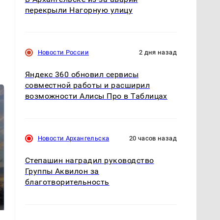
перекрыли Нагорную улицу
Новости России
2 дня назад
Яндекс 360 обновил сервисы
совместной работы и расширил
возможности Алисы Про в Таблицах
Новости Архангельска
20 часов назад
Степашин наградил руководство
Группы Аквилон за
СМИ: В Химках на
полицейскую
благотворительность
В магазинах России
машину напали и
ажиотаж из-за этого
подожгли.
продукта: что купить?