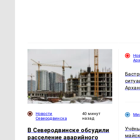
Но
Ар
Бастр
ситуа
Архан
Новости
40 минут
Ми
Северодвинска
назад
Учёны
В Северодвинске обсудили
майск
расселение аварийного