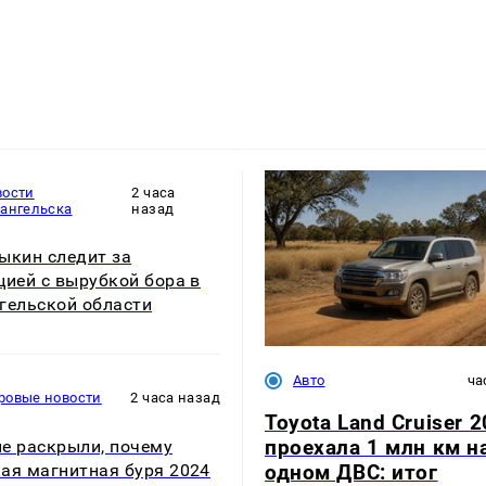
вости
2 часа
хангельска
назад
ыкин следит за
цией с вырубкой бора в
гельской области
Авто
ча
ровые новости
2 часа назад
Toyota Land Cruiser 2
проехала 1 млн км н
е раскрыли, почему
одном ДВС: итог
ая магнитная буря 2024