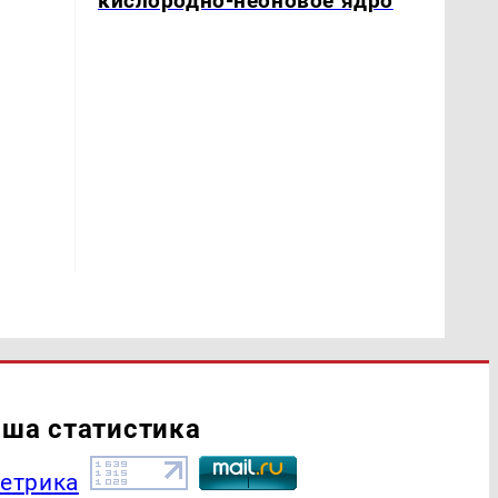
кислородно-неоновое ядро
ша статистика