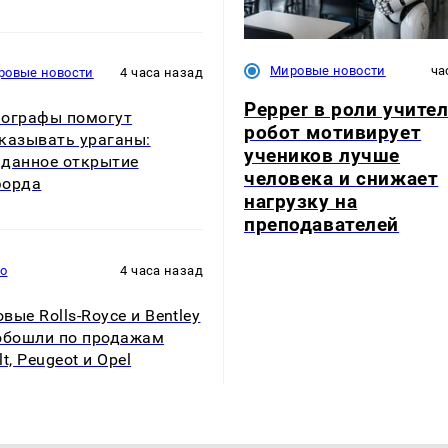
Мировые новости
ча
ровые новости
4 часа назад
Pepper в роли учител
ографы помогут
робот мотивирует
казывать ураганы:
учеников лучше
данное открытие
человека и снижает
форда
нагрузку на
преподавателей
то
4 часа назад
вые Rolls-Royce и Bentley
обошли по продажам
t, Peugeot и Opel