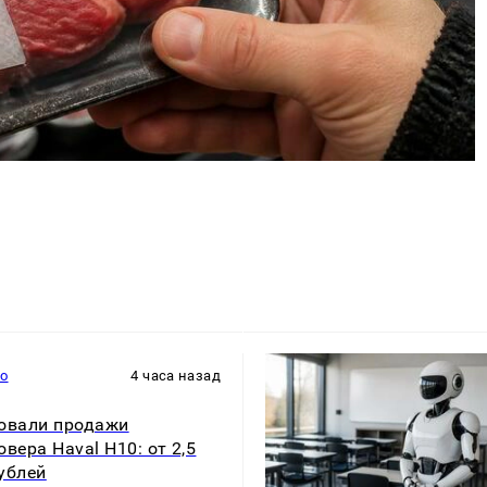
то
4 часа назад
овали продажи
овера Haval H10: от 2,5
ублей