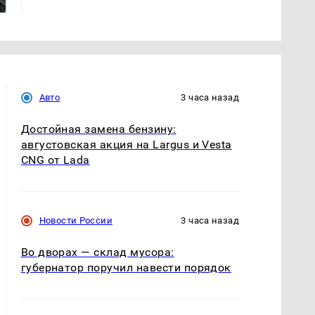
Авто
3 часа назад
Достойная замена бензину:
августовская акция на Largus и Vesta
CNG от Lada
Новости России
3 часа назад
Во дворах — склад мусора:
губернатор поручил навести порядок