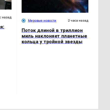
с назад
Мировые новости
2 часа назад
я:
Поток длиной в триллион
миль наклоняет планетные
кольца у тройной звезды