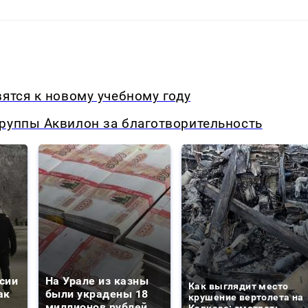
вятся к новому учебному году
Группы Аквилон за благотворительность
сии
На Урале из казны
Как выглядит место
ак
были украдены 18
крушение вертолета на
миллионов рублей
Кавказе: смотреть