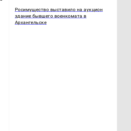
Росимущество выставило на аукцион
здание бывшего военкомата в
Архангельске