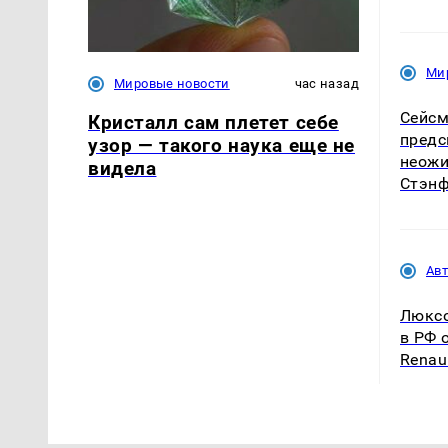
Ми
Мировые новости
час назад
Сейсм
Кристалл сам плетет себе
предс
узор — такого наука еще не
неожи
видела
Стэн
Ав
Люксо
в РФ 
Renaul