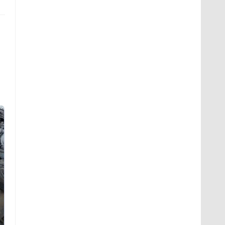
Не ешьте эту
В ОАЭ произошло
готовую еду из
жестокое убийство
магазина: список
криптомиллионера