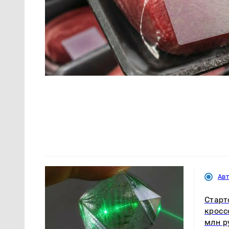
Ав
Старт
кросс
млн р