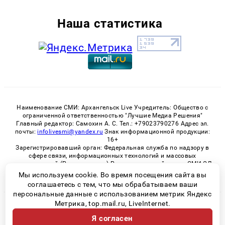
Наша статистика
Наименование СМИ: Архангельск Live Учредитель: Общество с
ограниченной ответственностью "Лучшие Медиа Решения"
Главный редактор: Самохин А. С. Тел.: +79023790276 Адрес эл.
почты:
infolivesmi@yandex.ru
Знак информационной продукции:
16+
Зарегистрировавший орган: Федеральная служба по надзору в
сфере связи, информационных технологий и массовых
коммуникаций (Роскомнадзор) Регистрационный номер СМИ ЭЛ
№ ФС 77 - 82533 от 21.01.2022
Мы используем cookie. Во время посещения сайта вы
соглашаетесь с тем, что мы обрабатываем ваши
персональные данные с использованием метрик Яндекс
Метрика, top.mail.ru, LiveInternet.
© 2026 «Архангельск Live» | Все права защищены
Я согласен
Возрастная категория сайта 16+