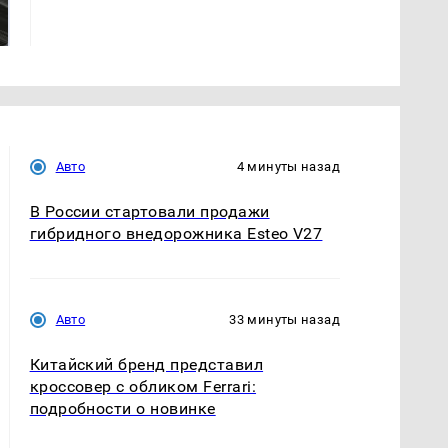
никто не ждал: как
крушение вертолета на
так?!
Кавказе: смотреть
Авто
4 минуты назад
В России стартовали продажи
гибридного внедорожника Esteo V27
Авто
33 минуты назад
Китайский бренд представил
кроссовер с обликом Ferrari:
подробности о новинке