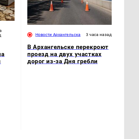
а
Новости Архангельска
3 часа назад
д
В Архангельске перекроют
проезд на двух участках
на
дорог из-за Дня гребли
й