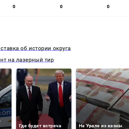
0
0
0
ставка об истории округа
нт на лазерный тир
а
Где будет встреча
На Урале из казны