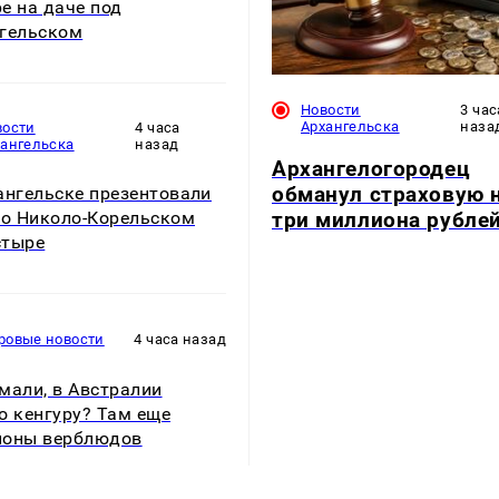
е на даче под
гельском
Новости
3 час
Архангельска
наза
вости
4 часа
хангельска
назад
Архангелогородец
обманул страховую 
ангельске презентовали
три миллиона рубле
 о Николо-Корельском
стыре
ровые новости
4 часа назад
мали, в Австралии
о кенгуру? Там еще
ионы верблюдов