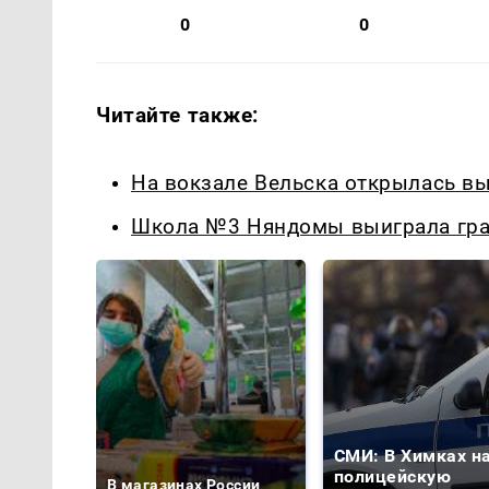
0
0
Читайте также:
На вокзале Вельска открылась вы
Школа №3 Няндомы выиграла гра
СМИ: В Химках н
полицейскую
В магазинах России