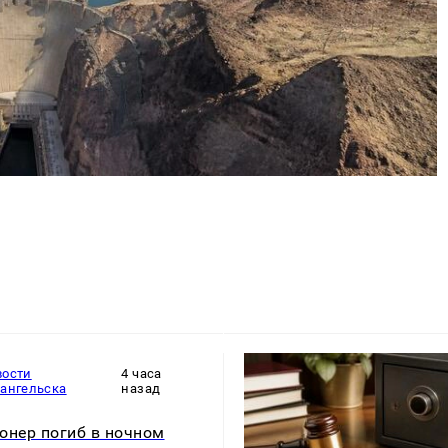
вости
4 часа
хангельска
назад
онер погиб в ночном