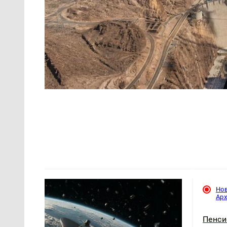
Но
Ар
Пенси