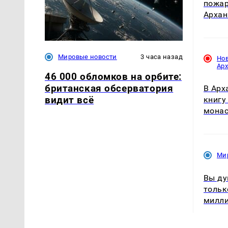
пожар
Архан
Мировые новости
3 часа назад
Но
Ар
46 000 обломков на орбите:
британская обсерватория
В Арх
видит всё
книгу
мона
Ми
Вы ду
тольк
милл