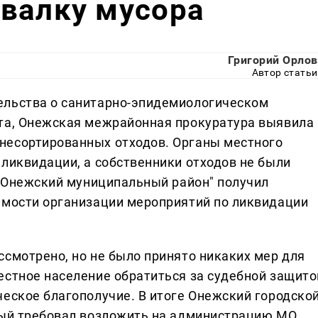
свалку мусора
Григорий Орлов
Автор статьи
ельства о санитарно-эпидемиологическом
ста, Онежская межрайонная прокуратура выявила
несортированных отходов. Органы местного
 ликвидации, а собственники отходов не были
 "Онежский муниципальный район" получил
имости организации мероприятий по ликвидации
ссмотрено, но не было принято никаких мер для
естное население обратиться за судебной защито
ческое благополучие. В итоге Онежский городско
рый требовал возложить на администрацию МО