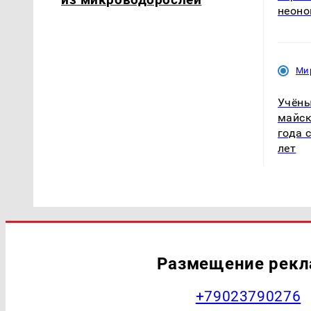
неоно
Ми
Учёны
майск
года 
лет
Размещение рек
+79023790276