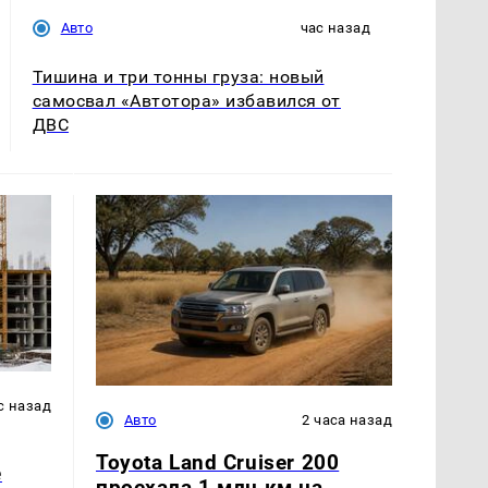
Авто
час назад
Тишина и три тонны груза: новый
самосвал «Автотора» избавился от
ДВС
с назад
Авто
2 часа назад
Toyota Land Cruiser 200
е
проехала 1 млн км на