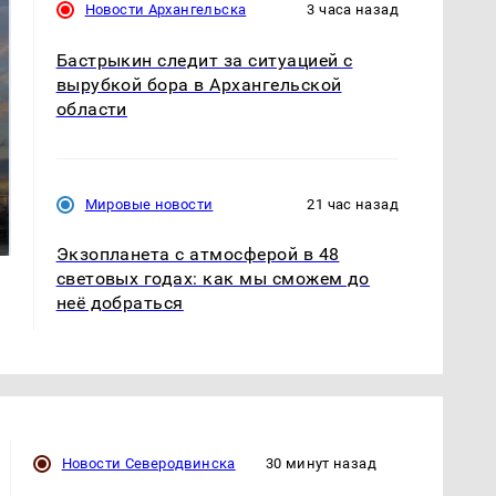
Новости Архангельска
3 часа назад
Бастрыкин следит за ситуацией с
вырубкой бора в Архангельской
области
СМИ: В Химках на
полицейскую
В магазинах России
Мировые новости
21 час назад
машину напали и
ажиотаж из-за этого
подожгли.
продукта: что купить?
Экзопланета с атмосферой в 48
световых годах: как мы сможем до
неё добраться
Новости Северодвинска
30 минут назад