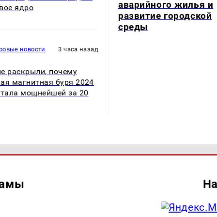
аварийного жилья и
вое ядро
развитие городской
среды
ровые новости
3 часа назад
е раскрыли, почему
ая магнитная буря 2024
стала мощнейшей за 20
ламы
На