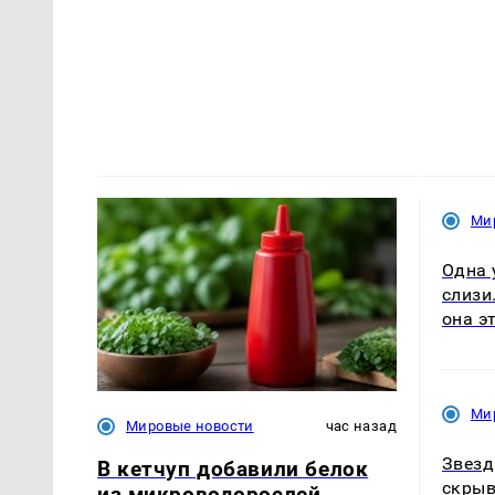
Ми
Одна 
слизи
она э
Ми
Мировые новости
час назад
Звезд
В кетчуп добавили белок
скрыв
из микроводорослей