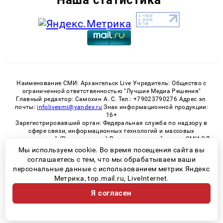
Наименование СМИ: Архангельск Live Учредитель: Общество с
ограниченной ответственностью "Лучшие Медиа Решения"
Главный редактор: Самохин А. С. Тел.: +79023790276 Адрес эл.
почты:
infolivesmi@yandex.ru
Знак информационной продукции:
16+
Зарегистрировавший орган: Федеральная служба по надзору в
сфере связи, информационных технологий и массовых
коммуникаций (Роскомнадзор) Регистрационный номер СМИ ЭЛ
№ ФС 77 - 82533 от 21.01.2022
Мы используем cookie. Во время посещения сайта вы
соглашаетесь с тем, что мы обрабатываем ваши
персональные данные с использованием метрик Яндекс
Метрика, top.mail.ru, LiveInternet.
© 2026 «Архангельск Live» | Все права защищены
Я согласен
Возрастная категория сайта 16+
Политика конфиденциальности