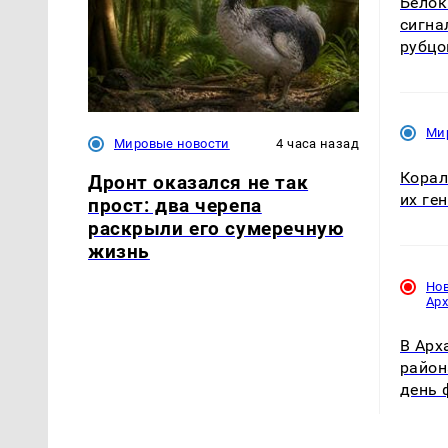
Белок
сигна
рубцо
Ми
Мировые новости
4 часа назад
Корал
Дронт оказался не так
их ге
прост: два черепа
раскрыли его сумеречную
жизнь
Но
Ар
В Арх
район
день 