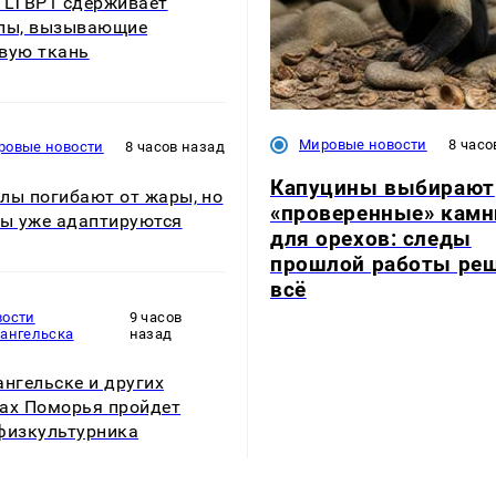
 LTBP1 сдерживает
лы, вызывающие
вую ткань
Мировые новости
8 часо
ровые новости
8 часов назад
Капуцины выбирают
лы погибают от жары, но
«проверенные» камн
ны уже адаптируются
для орехов: следы
прошлой работы ре
всё
вости
9 часов
хангельска
назад
ангельске и других
ах Поморья пройдет
физкультурника