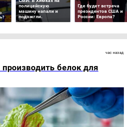
СМИ: В Химках на
полицейскую
Где будет встреча
машину напали и
президентов США и
о
подожгли.
России: Европа?
ть?
час назад
ь производить белок для