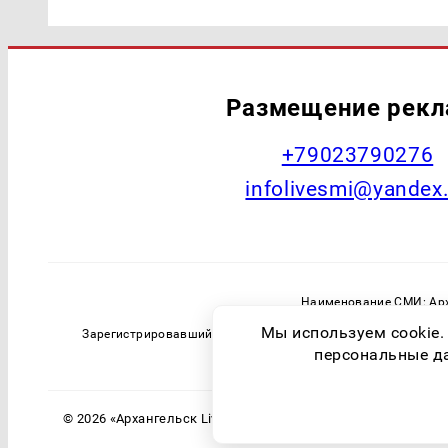
Размещение рек
+79023790276
infolivesmi@yandex
Наименование СМИ: Арх
Главный редактор: Самохин А
Мы используем cookie.
Зарегистрировавший орган: Федеральная служба по надзо
персональные дан
© 2026 «Архангельск Live» | Все права защищены