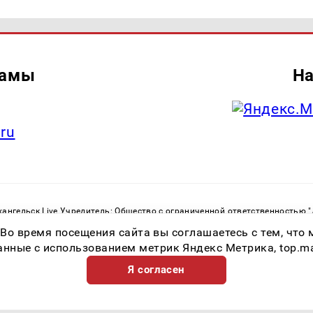
ламы
На
.ru
ангельск Live Учредитель: Общество с ограниченной ответственностью 
. С. Тел.: +79023790276 Адрес эл. почты:
infolivesmi@yandex.ru
Знак инф
 Во время посещения сайта вы соглашаетесь с тем, чт
ру в сфере связи, информационных технологий и массовых коммуникаций
82533 от 21.01.2022
ные с использованием метрик Яндекс Метрика, top.mail.
Я согласен
Возрастная категория сайта 16+