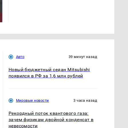
На Урале из казны
Такую зиму в России
были украдены 18
никто не ждал: как
миллионов рублей
так?!
Авто
39 минут назад
Новый бюджетный седан Mitsubishi
появился в РФ за 1,6 млн рублей
Мировые новости
3 часа назад
Рекордный поток квантового газа:
зачем физикам двойной конденсат в
невесомости