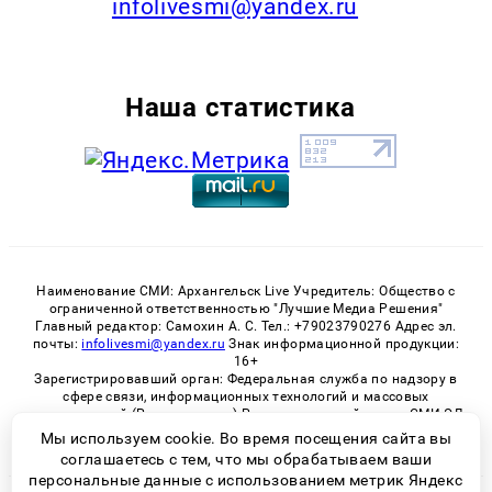
infolivesmi@yandex.ru
Наша статистика
Наименование СМИ: Архангельск Live Учредитель: Общество с
ограниченной ответственностью "Лучшие Медиа Решения"
Главный редактор: Самохин А. С. Тел.: +79023790276 Адрес эл.
почты:
infolivesmi@yandex.ru
Знак информационной продукции:
16+
Зарегистрировавший орган: Федеральная служба по надзору в
сфере связи, информационных технологий и массовых
коммуникаций (Роскомнадзор) Регистрационный номер СМИ ЭЛ
№ ФС 77 - 82533 от 21.01.2022
Мы используем cookie. Во время посещения сайта вы
соглашаетесь с тем, что мы обрабатываем ваши
персональные данные с использованием метрик Яндекс