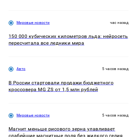
Мировые новости
час назад
150 000 кубических километров льда: нейросеть
пересчитала все ледники мира
Авто
5 часов назад
В России стартовали продажи бюджетного
кроссовера MG ZS от 1,5 млн рублей
Мировые новости
5 часов назад
Магнит меньше рисового зерна улавливает
слабейшие магнитные поля без жидкого гелия