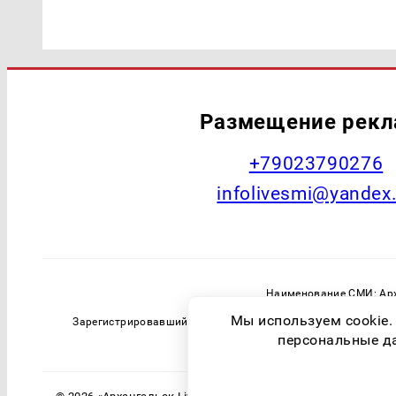
Размещение рек
+79023790276
infolivesmi@yandex
Наименование СМИ: Арх
Главный редактор: Самохин А
Мы используем cookie.
Зарегистрировавший орган: Федеральная служба по надзо
персональные дан