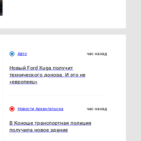
машину напали и
ажиотаж из-за этого
подожгли.
продукта: что купить?
Авто
час назад
Новый Ford Kuga получит
технического донора. И это не
«европеец»
Новости Архангельска
час назад
В Коноше транспортная полиция
получила новое здание