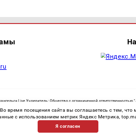
ламы
На
.ru
ангельск Live Учредитель: Общество с ограниченной ответственностью 
. С. Тел.: +79023790276 Адрес эл. почты:
infolivesmi@yandex.ru
Знак инф
 Во время посещения сайта вы соглашаетесь с тем, чт
ру в сфере связи, информационных технологий и массовых коммуникаций
82533 от 21.01.2022
ные с использованием метрик Яндекс Метрика, top.mail.
Я согласен