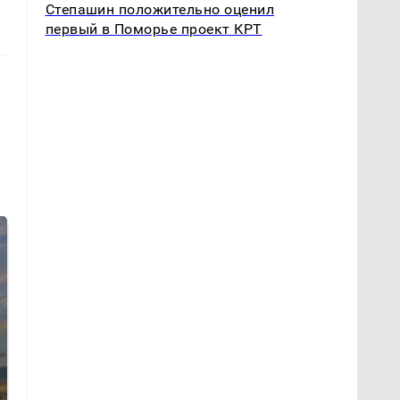
Степашин положительно оценил
первый в Поморье проект КРТ
СМИ: В Химках на
полицейскую
В магазинах России