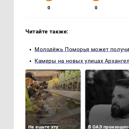
0
0
Читайте также:
Молодёжь Поморья может получит
Камеры на новых улицах Архангел
Не ешьте эту
В ОАЭ произошло