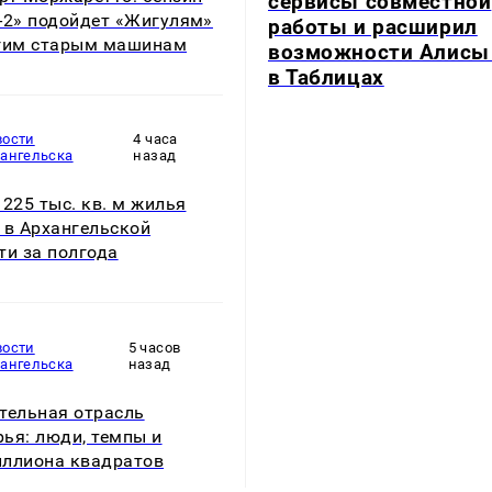
сервисы совместной
-2» подойдет «Жигулям»
работы и расширил
гим старым машинам
возможности Алисы
в Таблицах
вости
4 часа
хангельска
назад
 225 тыс. кв. м жилья
 в Архангельской
ти за полгода
вости
5 часов
хангельска
назад
тельная отрасль
ья: люди, темпы и
ллиона квадратов