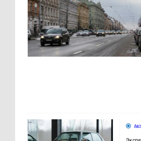
Ав
Экспе