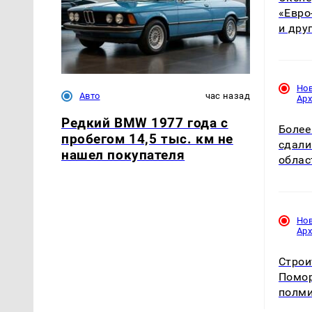
«Евро
и дру
Но
Авто
час назад
Ар
Редкий BMW 1977 года с
Более
пробегом 14,5 тыс. км не
сдали
нашел покупателя
облас
Но
Ар
Строи
Помор
полми