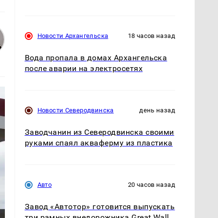
Новости Архангельска
18 часов назад
Вода пропала в домах Архангельска
после аварии на электросетях
Новости Северодвинска
день назад
Заводчанин из Северодвинска своими
руками спаял акваферму из пластика
Авто
20 часов назад
Завод «Автотор» готовится выпускать
три рамных внедорожника Great Wall