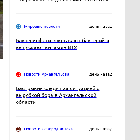
Мировые новости
день назад
Бактериофаги вскрывают бактерий и
выпускают витамин B12
Новости Архангельска
день назад
Бастрыкин следит за ситуацией с
вырубкой бора в Архангельской
.
области
Новости Северодвинска
день назад