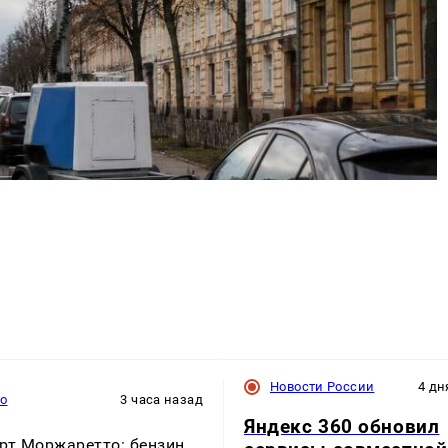
Новости России
4 дн
то
3 часа назад
Яндекс 360 обновил
рт Моржаретто: бензин