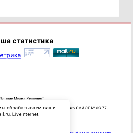
ша статистика
"Лучшие Медиа Решения"
ормационной продукции: 16+
о мы обрабатываем ваши
 (Роскомнадзор) Регистрационный номер СМИ ЭЛ № ФС 77 -
ru, LiveInternet.