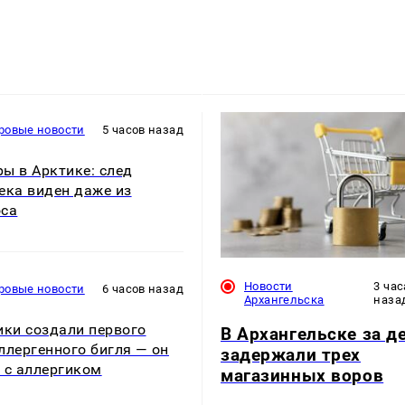
ровые новости
5 часов назад
ы в Арктике: след
ека виден даже из
оса
Новости
3 час
ровые новости
6 часов назад
Архангельска
наза
ики создали первого
В Архангельске за д
ллергенного бигля — он
задержали трех
 с аллергиком
магазинных воров