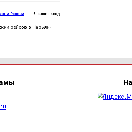
вости России
6 часов назад
жки рейсов в Нарьян-
ламы
На
.ru