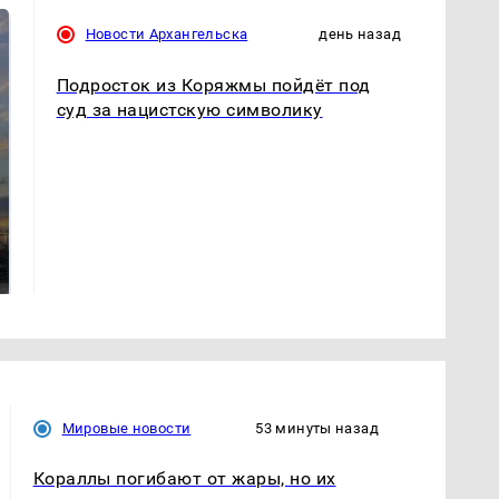
Новости Архангельска
день назад
Подросток из Коряжмы пойдёт под
суд за нацистскую символику
СМИ: В Химках на
полицейскую
В магазинах России
машину напали и
ажиотаж из-за этого
подожгли.
продукта: что купить?
Мировые новости
53 минуты назад
Кораллы погибают от жары, но их