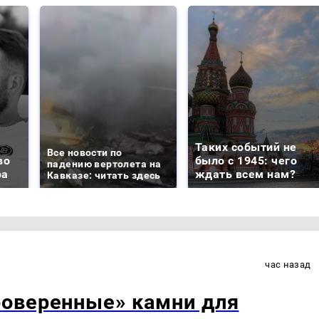
Таких событий не
Все новости по
во
было с 1945: чего
падению вертолета на
ра
ждать всем нам?
Кавказе: читать здесь
час назад
оверенные» камни для