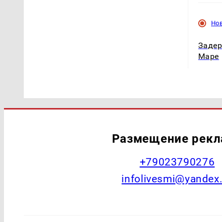
Но
Задер
Маре
Размещение рек
+79023790276
infolivesmi@yandex