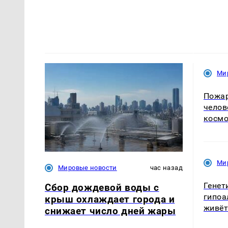
Ми
Пожар
челов
косм
Ми
Мировые новости
час назад
Генет
Сбор дождевой воды с
гипоа
крыш охлаждает города и
живёт
снижает число дней жары