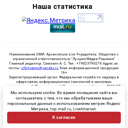
Наша статистика
Наименование СМИ: Архангельск Live Учредитель: Общество с
ограниченной ответственностью "Лучшие Медиа Решения"
Главный редактор: Самохин А. С. Тел.: +79023790276 Адрес эл.
почты:
infolivesmi@yandex.ru
Знак информационной продукции:
16+
Зарегистрировавший орган: Федеральная служба по надзору в
сфере связи, информационных технологий и массовых
коммуникаций (Роскомнадзор) Регистрационный номер СМИ ЭЛ
№ ФС 77 - 82533 от 21.01.2022
Мы используем cookie. Во время посещения сайта вы
соглашаетесь с тем, что мы обрабатываем ваши
персональные данные с использованием метрик Яндекс
Метрика, top.mail.ru, LiveInternet.
© 2026 «Архангельск Live» | Все права защищены
Я согласен
Возрастная категория сайта 16+
Политика конфиденциальности