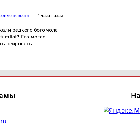
ровые новости
4 часа назад
кали редкого богомола
turalist? Его могла
ть нейросеть
ламы
На
.ru