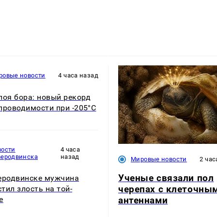
ровые новости
4 часа назад
лоя бора: новый рекорд
проводимости при -205°C
вости
4 часа
веродвинска
назад
Мировые новости
2 час
Ученые связали пол
еродвинске мужчина
черепах с клеточны
тил злость на той-
антеннами
е