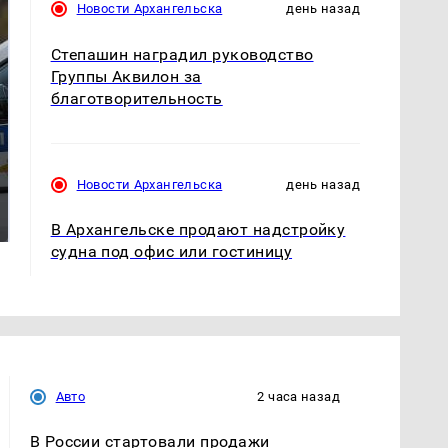
Новости Архангельска
день назад
Степашин наградил руководство
Группы Аквилон за
благотворительность
Где будет встреча
Такую зиму в России
Новости Архангельска
день назад
президентов США и
никто не ждал: как
России: Европа?
так?!
В Архангельске продают надстройку
судна под офис или гостиницу
Авто
2 часа назад
В России стартовали продажи