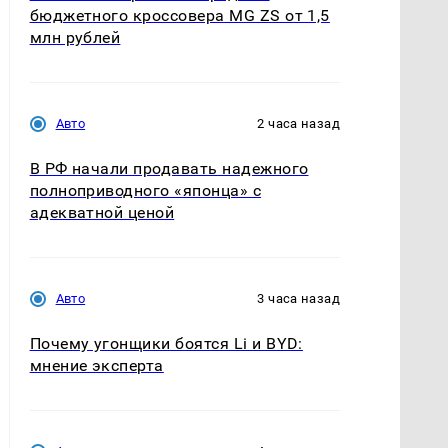
бюджетного кроссовера MG ZS от 1,5
млн рублей
Авто
2 часа назад
В РФ начали продавать надежного
полноприводного «японца» с
адекватной ценой
Авто
3 часа назад
Почему угонщики боятся Li и BYD:
мнение эксперта