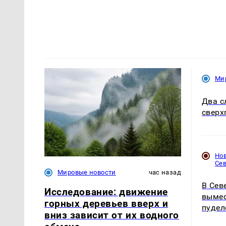
Ми
Два с
сверх
Но
Се
Мировые новости
час назад
В Сев
Исследование: движение
вымес
горных деревьев вверх и
пудел
вниз зависит от их водного