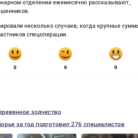
онарном отделении ежемесячно рассказывают,
ошенников.
сировали несколько случаев, когда крупные сумм
частников спецоперации.
0
0
0
еревянное зодчество
орье за год подготовил 276 специалистов