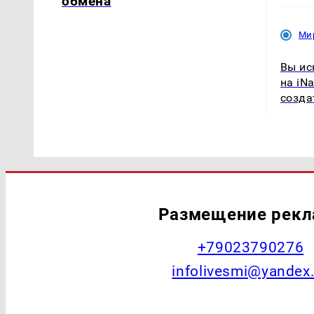
обмена
Ми
Вы ис
на iNa
созда
Размещение рек
+79023790276
infolivesmi@yandex