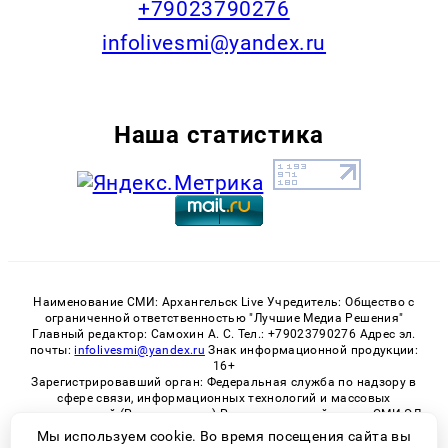
+79023790276
infolivesmi@yandex.ru
Наша статистика
Наименование СМИ: Архангельск Live Учредитель: Общество с
ограниченной ответственностью "Лучшие Медиа Решения"
Главный редактор: Самохин А. С. Тел.: +79023790276 Адрес эл.
почты:
infolivesmi@yandex.ru
Знак информационной продукции:
16+
Зарегистрировавший орган: Федеральная служба по надзору в
сфере связи, информационных технологий и массовых
коммуникаций (Роскомнадзор) Регистрационный номер СМИ ЭЛ
№ ФС 77 - 82533 от 21.01.2022
Мы используем cookie. Во время посещения сайта вы