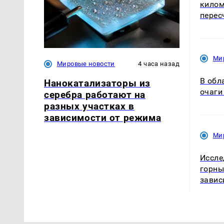
килом
перес
Ми
Мировые новости
4 часа назад
В обл
Нанокатализаторы из
очаги
серебра работают на
разных участках в
зависимости от режима
Ми
Иссле
горны
завис