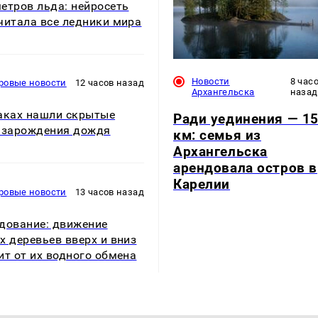
етров льда: нейросеть
читала все ледники мира
Новости
8 час
ровые новости
12 часов назад
Архангельска
назад
аках нашли скрытые
Ради уединения — 1
 зарождения дождя
км: семья из
Архангельска
арендовала остров в
Карелии
ровые новости
13 часов назад
дование: движение
х деревьев вверх и вниз
ит от их водного обмена