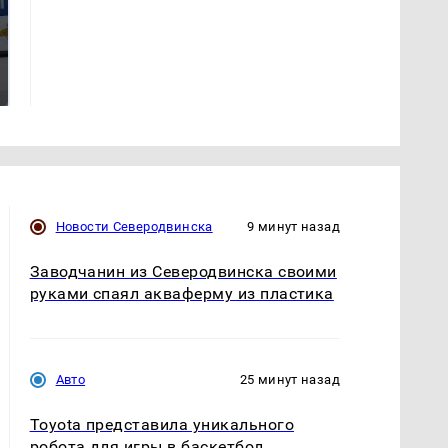
Где будет встреча
Такую зиму в России
президентов США и
никто не ждал: как
России: Европа?
так?!
Новости Северодвинска
9 минут назад
Заводчанин из Северодвинска своими
руками спаял акваферму из пластика
Авто
25 минут назад
Toyota представила уникального
робота для игры в баскетбол