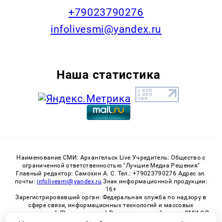
+79023790276
infolivesmi@yandex.ru
Наша статистика
Наименование СМИ: Архангельск Live Учредитель: Общество с
ограниченной ответственностью "Лучшие Медиа Решения"
Главный редактор: Самохин А. С. Тел.: +79023790276 Адрес эл.
почты:
infolivesmi@yandex.ru
Знак информационной продукции:
16+
Зарегистрировавший орган: Федеральная служба по надзору в
сфере связи, информационных технологий и массовых
коммуникаций (Роскомнадзор) Регистрационный номер СМИ ЭЛ
№ ФС 77 - 82533 от 21.01.2022