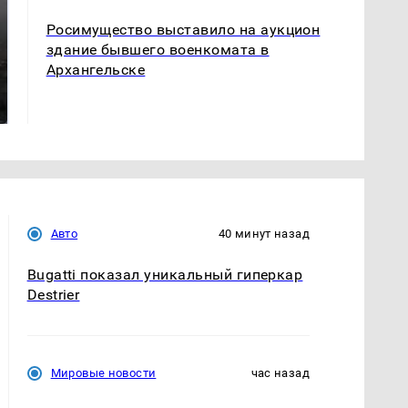
Росимущество выставило на аукцион
здание бывшего военкомата в
Архангельске
Таких событий не
В магазинах России
было с 1945: чего
ажиотаж из-за этого
ждать всем нам?
продукта: что купить?
Авто
40 минут назад
Bugatti показал уникальный гиперкар
Destrier
Мировые новости
час назад