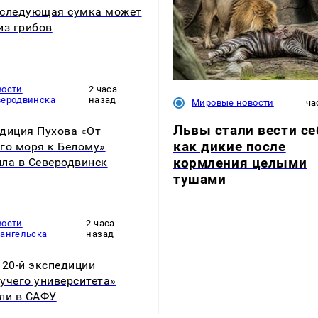
следующая сумка может
из грибов
вости
2 часа
веродвинска
назад
Мировые новости
ча
Львы стали вести се
диция Пухова «От
как дикие после
го моря к Белому»
кормления целыми
ла в Северодвинск
тушами
вости
2 часа
хангельска
назад
 20-й экспедиции
учего университета»
ли в САФУ