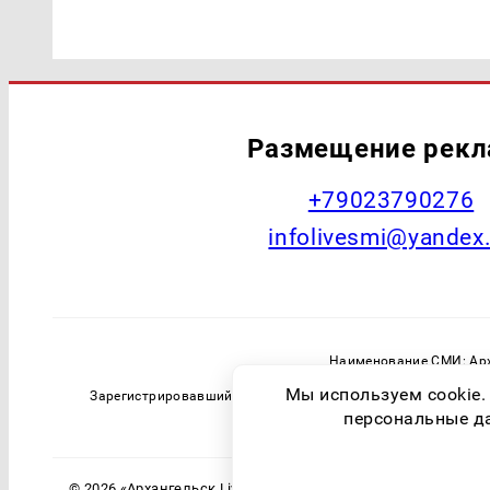
Размещение рек
+79023790276
infolivesmi@yandex
Наименование СМИ: Арх
Главный редактор: Самохин А
Мы используем cookie.
Зарегистрировавший орган: Федеральная служба по надзо
персональные дан
© 2026 «Архангельск Live» | Все права защищены