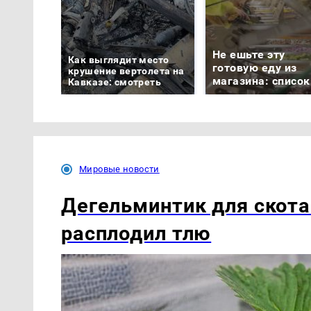
Не ешьте эту
Как выглядит место
готовую еду из
крушение вертолета на
магазина: список
Кавказе: смотреть
Мировые новости
Дегельминтик для скота
расплодил тлю