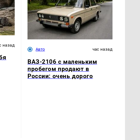
с назад
Авто
час назад
бя
ВАЗ-2106 с маленьким
пробегом продают в
России: очень дорого