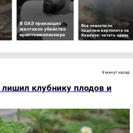
В ОАЭ произошло
Все новости по
жестокое убийство
падению вертолета на
криптомиллионера
Кавказе: читать здесь
8 минут назад
 лишил клубнику плодов и