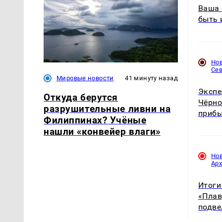
Ваша 
быть 
Но
Се
Мировые новости
41 минуту назад
Экспе
Откуда берутся
Чёрно
разрушительные ливни на
прибы
Филиппинах? Учёные
нашли «конвейер влаги»
Но
Ар
Итоги
«Плав
подве