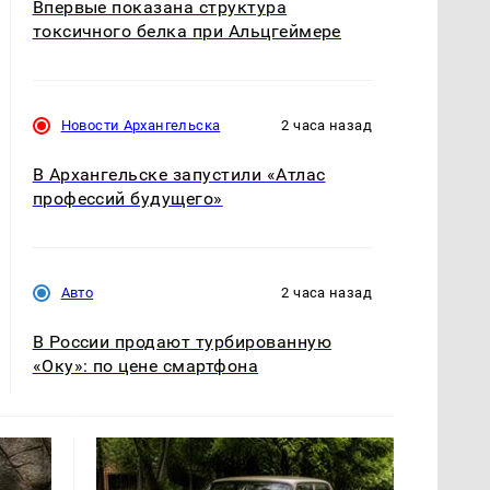
Впервые показана структура
токсичного белка при Альцгеймере
Новости Архангельска
2 часа назад
В Архангельске запустили «Атлас
профессий будущего»
Авто
2 часа назад
В России продают турбированную
«Оку»: по цене смартфона