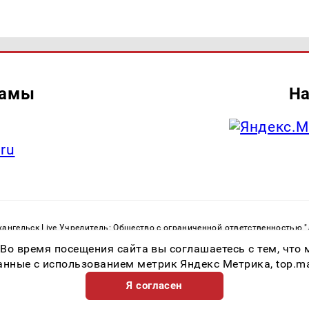
ламы
На
.ru
ангельск Live Учредитель: Общество с ограниченной ответственностью 
. С. Тел.: +79023790276 Адрес эл. почты:
infolivesmi@yandex.ru
Знак инф
 Во время посещения сайта вы соглашаетесь с тем, чт
ру в сфере связи, информационных технологий и массовых коммуникаций
82533 от 21.01.2022
ные с использованием метрик Яндекс Метрика, top.mail.
Я согласен
Возрастная категория сайта 16+