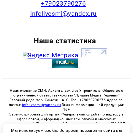
+79023790276
infolivesmi@yandex.ru
Наша статистика
Наименование СМИ: Архангельск Live Учредитель: Общество с
ограниченной ответственностью "Лучшие Медиа Решения"
Главный редактор: Самохин А. С. Тел.: +79023790276 Адрес эл.
почты:
infolivesmi@yandex.ru
Знак информационной продукции:
16+
Зарегистрировавший орган: Федеральная служба по надзору в
сфере связи, информационных технологий и массовых
коммуникаций (Роскомнадзор) Регистрационный номер СМИ ЭЛ
№ ФС 77 - 82533 от 21.01.2022
Мы используем cookie. Во время посещения сайта вы