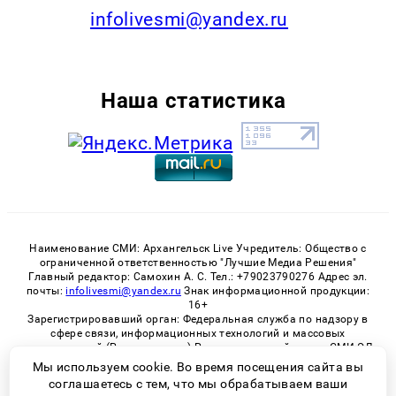
infolivesmi@yandex.ru
Наша статистика
Наименование СМИ: Архангельск Live Учредитель: Общество с
ограниченной ответственностью "Лучшие Медиа Решения"
Главный редактор: Самохин А. С. Тел.: +79023790276 Адрес эл.
почты:
infolivesmi@yandex.ru
Знак информационной продукции:
16+
Зарегистрировавший орган: Федеральная служба по надзору в
сфере связи, информационных технологий и массовых
коммуникаций (Роскомнадзор) Регистрационный номер СМИ ЭЛ
№ ФС 77 - 82533 от 21.01.2022
Мы используем cookie. Во время посещения сайта вы
соглашаетесь с тем, что мы обрабатываем ваши