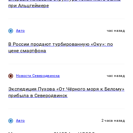
при Альцгеймере
Авто
час назад
В России продают турбированную «Оку»: по
цене смартфона
Новости Северодвинска
час назад
Экспедиция Пухова «От Чёрного моря к Белому»
прибыла в Северодвинск
Авто
2 часа назад