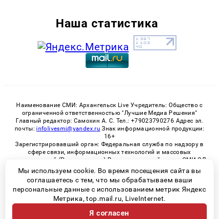
Наша статистика
Наименование СМИ: Архангельск Live Учредитель: Общество с
ограниченной ответственностью "Лучшие Медиа Решения"
Главный редактор: Самохин А. С. Тел.: +79023790276 Адрес эл.
почты:
infolivesmi@yandex.ru
Знак информационной продукции:
16+
Зарегистрировавший орган: Федеральная служба по надзору в
сфере связи, информационных технологий и массовых
коммуникаций (Роскомнадзор) Регистрационный номер СМИ ЭЛ
№ ФС 77 - 82533 от 21.01.2022
Мы используем cookie. Во время посещения сайта вы
соглашаетесь с тем, что мы обрабатываем ваши
персональные данные с использованием метрик Яндекс
Метрика, top.mail.ru, LiveInternet.
© 2026 «Архангельск Live» | Все права защищены
Я согласен
Возрастная категория сайта 16+