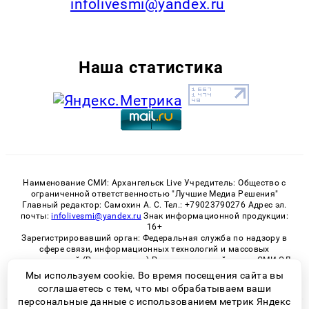
infolivesmi@yandex.ru
Наша статистика
Наименование СМИ: Архангельск Live Учредитель: Общество с
ограниченной ответственностью "Лучшие Медиа Решения"
Главный редактор: Самохин А. С. Тел.: +79023790276 Адрес эл.
почты:
infolivesmi@yandex.ru
Знак информационной продукции:
16+
Зарегистрировавший орган: Федеральная служба по надзору в
сфере связи, информационных технологий и массовых
коммуникаций (Роскомнадзор) Регистрационный номер СМИ ЭЛ
№ ФС 77 - 82533 от 21.01.2022
Мы используем cookie. Во время посещения сайта вы
соглашаетесь с тем, что мы обрабатываем ваши
персональные данные с использованием метрик Яндекс