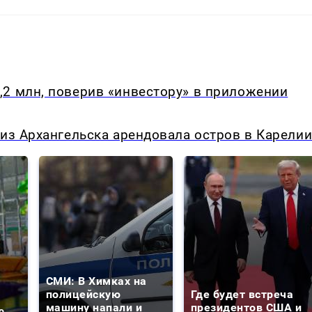
,2 млн, поверив «инвестору» в приложении
 из Архангельска арендовала остров в Карели
СМИ: В Химках на
полицейскую
Где будет встреча
машину напали и
президентов США и
о