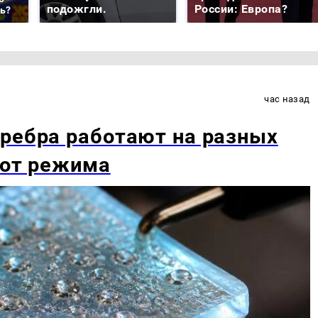
подожгли.
России: Европа?
ть?
час назад
ребра работают на разных
 от режима