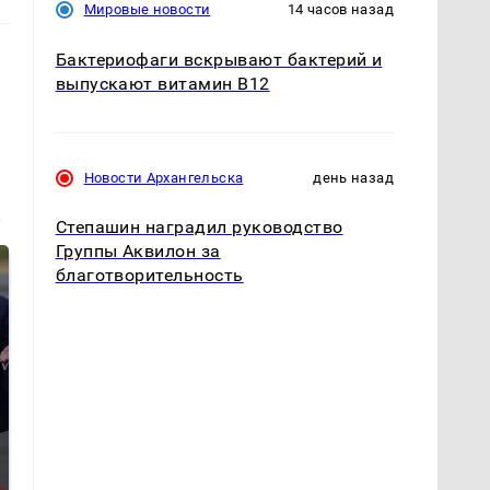
Мировые новости
14 часов назад
Бактериофаги вскрывают бактерий и
выпускают витамин B12
Новости Архангельска
день назад
и
Степашин наградил руководство
Группы Аквилон за
благотворительность
Такую зиму в России
На Урале из казны
никто не ждал: как
были украдены 18