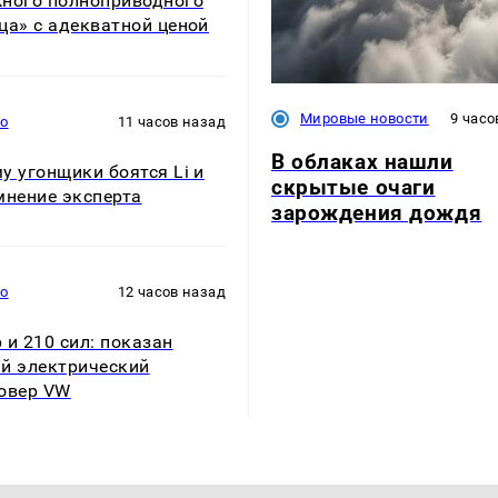
ного полноприводного
ца» с адекватной ценой
Мировые новости
9 часо
то
11 часов назад
В облаках нашли
у угонщики боятся Li и
скрытые очаги
мнение эксперта
зарождения дождя
то
12 часов назад
 и 210 сил: показан
й электрический
овер VW