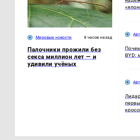
надеж
«япон
Ав
Мировые новости
8 часов назад
Почем
Палочники прожили без
BYD: 
секса миллион лет — и
удивили учёных
Ав
Лидар
первы
кросс