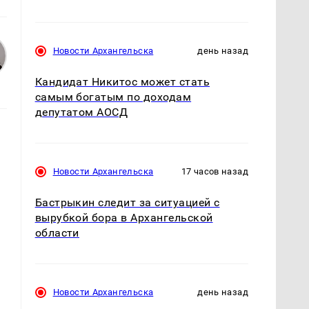
Новости Архангельска
день назад
Кандидат Никитос может стать
самым богатым по доходам
депутатом АОСД
Новости Архангельска
17 часов назад
Бастрыкин следит за ситуацией с
вырубкой бора в Архангельской
области
я
Новости Архангельска
день назад