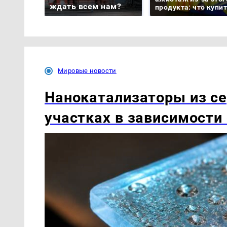
ждать всем нам?
продукта: что купи
Мировые новости
Нанокатализаторы из се
участках в зависимости