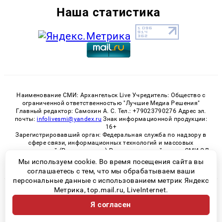
Наша статистика
Наименование СМИ: Архангельск Live Учредитель: Общество с
ограниченной ответственностью "Лучшие Медиа Решения"
Главный редактор: Самохин А. С. Тел.: +79023790276 Адрес эл.
почты:
infolivesmi@yandex.ru
Знак информационной продукции:
16+
Зарегистрировавший орган: Федеральная служба по надзору в
сфере связи, информационных технологий и массовых
коммуникаций (Роскомнадзор) Регистрационный номер СМИ ЭЛ
№ ФС 77 - 82533 от 21.01.2022
Мы используем cookie. Во время посещения сайта вы
соглашаетесь с тем, что мы обрабатываем ваши
персональные данные с использованием метрик Яндекс
Метрика, top.mail.ru, LiveInternet.
© 2026 «Архангельск Live» | Все права защищены
Я согласен
Возрастная категория сайта 16+
Политика конфиденциальности