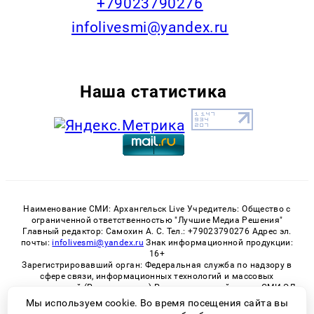
+79023790276
infolivesmi@yandex.ru
Наша статистика
Наименование СМИ: Архангельск Live Учредитель: Общество с
ограниченной ответственностью "Лучшие Медиа Решения"
Главный редактор: Самохин А. С. Тел.: +79023790276 Адрес эл.
почты:
infolivesmi@yandex.ru
Знак информационной продукции:
16+
Зарегистрировавший орган: Федеральная служба по надзору в
сфере связи, информационных технологий и массовых
коммуникаций (Роскомнадзор) Регистрационный номер СМИ ЭЛ
№ ФС 77 - 82533 от 21.01.2022
Мы используем cookie. Во время посещения сайта вы