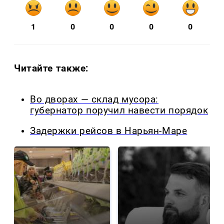
1
0
0
0
0
Читайте также:
Во дворах — склад мусора:
губернатор поручил навести порядок
Задержки рейсов в Нарьян-Маре