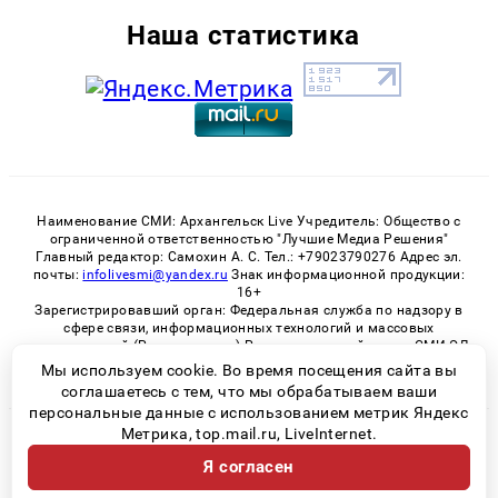
Наша статистика
Наименование СМИ: Архангельск Live Учредитель: Общество с
ограниченной ответственностью "Лучшие Медиа Решения"
Главный редактор: Самохин А. С. Тел.: +79023790276 Адрес эл.
почты:
infolivesmi@yandex.ru
Знак информационной продукции:
16+
Зарегистрировавший орган: Федеральная служба по надзору в
сфере связи, информационных технологий и массовых
коммуникаций (Роскомнадзор) Регистрационный номер СМИ ЭЛ
№ ФС 77 - 82533 от 21.01.2022
Мы используем cookie. Во время посещения сайта вы
соглашаетесь с тем, что мы обрабатываем ваши
персональные данные с использованием метрик Яндекс
Метрика, top.mail.ru, LiveInternet.
© 2026 «Архангельск Live» | Все права защищены
Я согласен
Возрастная категория сайта 16+
Политика конфиденциальности