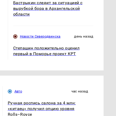
Бастрыкин следит за ситуацией с
вырубкой бора в Архангельской
области
Новости Северодвинска
день назад
Степашин положительно оценил
первый в Поморье проект КРТ
Авто
час назад
Ручная роспись салона за 4 млн:
«китаец» получил опцию уровня
Rolls–Royce