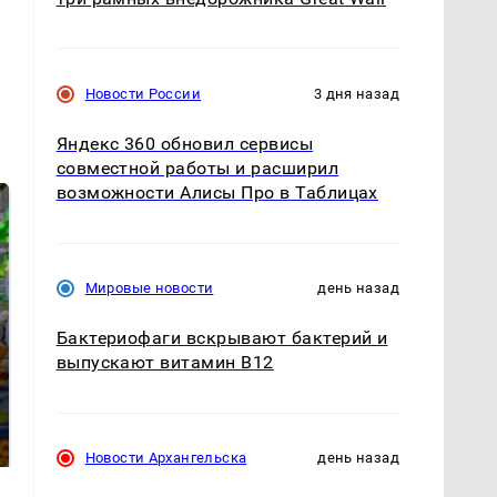
Новости России
3 дня назад
Яндекс 360 обновил сервисы
совместной работы и расширил
возможности Алисы Про в Таблицах
Мировые новости
день назад
Бактериофаги вскрывают бактерий и
выпускают витамин B12
СМИ: В Химках на
полицейскую
Где будет встреча
машину напали и
президентов США и
подожгли.
России: Европа?
Новости Архангельска
день назад