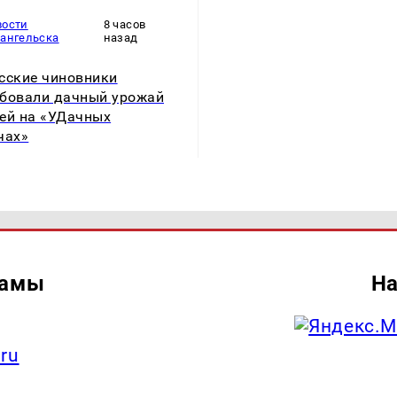
вости
8 часов
хангельска
назад
сские чиновники
бовали дачный урожай
ей на «УДачных
чах»
ламы
На
.ru