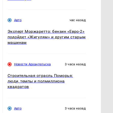
Авто
час назад
Эксперт Моржаретто: бензин «Евро-2»
подойдет «Жигулям» и другим старым
машинам
Новости Архангельска
3 часа назад
Строительная отрасль Поморья:
люди, темпы и полмиллиона
квадратов
Авто
3 часа назад