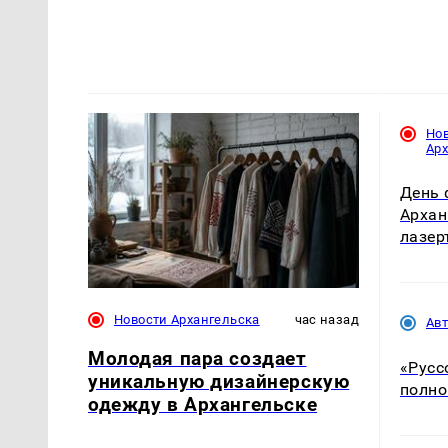
Но
Ар
День 
Архан
лазер
Новости Архангельска
час назад
Ав
Молодая пара создает
«Русс
уникальную дизайнерскую
полно
одежду в Архангельске