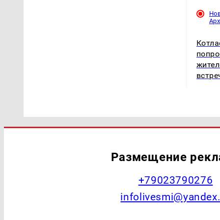
Но
Ар
Котла
попро
жител
встре
Размещение рек
+79023790276
infolivesmi@yandex