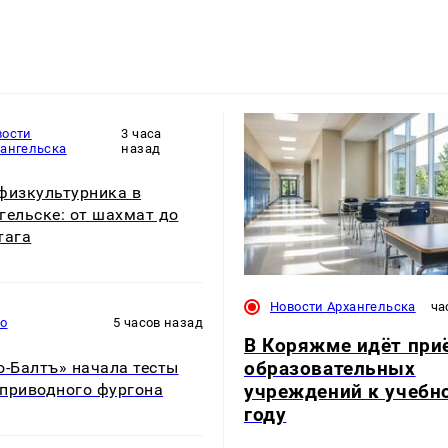
вости
3 часа
хангельска
назад
физкультурника в
гельске: от шахмат до
тага
Новости Архангельска
ча
то
5 часов назад
В Коряжме идёт при
образовательных
о-Балтъ» начала тесты
учреждений к учебн
приводного фургона
году