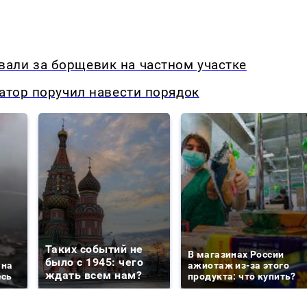
али за борщевик на частном участке
натор поручил навести порядок
Таких событий не
В магазинах России
было с 1945: чего
 на
ажиотаж из-за этого
ждать всем нам?
есь
продукта: что купить?