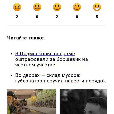
2
0
2
0
5
Читайте также:
В Подмосковье впервые
оштрафовали за борщевик на
частном участке
Во дворах — склад мусора:
губернатор поручил навести порядок