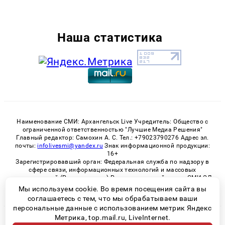
Наша статистика
Наименование СМИ: Архангельск Live Учредитель: Общество с
ограниченной ответственностью "Лучшие Медиа Решения"
Главный редактор: Самохин А. С. Тел.: +79023790276 Адрес эл.
почты:
infolivesmi@yandex.ru
Знак информационной продукции:
16+
Зарегистрировавший орган: Федеральная служба по надзору в
сфере связи, информационных технологий и массовых
коммуникаций (Роскомнадзор) Регистрационный номер СМИ ЭЛ
№ ФС 77 - 82533 от 21.01.2022
Мы используем cookie. Во время посещения сайта вы
соглашаетесь с тем, что мы обрабатываем ваши
персональные данные с использованием метрик Яндекс
Метрика, top.mail.ru, LiveInternet.
© 2026 «Архангельск Live» | Все права защищены