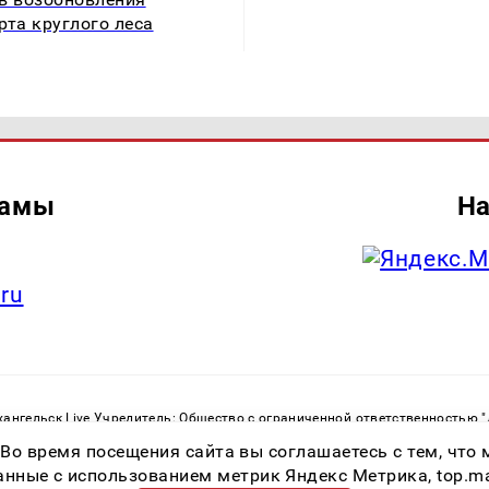
рта круглого леса
ламы
На
.ru
ангельск Live Учредитель: Общество с ограниченной ответственностью 
. С. Тел.: +79023790276 Адрес эл. почты:
infolivesmi@yandex.ru
Знак инф
 Во время посещения сайта вы соглашаетесь с тем, чт
ру в сфере связи, информационных технологий и массовых коммуникаций
82533 от 21.01.2022
ные с использованием метрик Яндекс Метрика, top.mail.