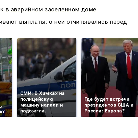
ок в аварийном заселенном доме
ивают выплаты: о ней отчитывались перед
СМИ: В Химках на
полицейскую
Где будет встреча
машину напали и
президентов США и
о
подожгли.
России: Европа?
ть?