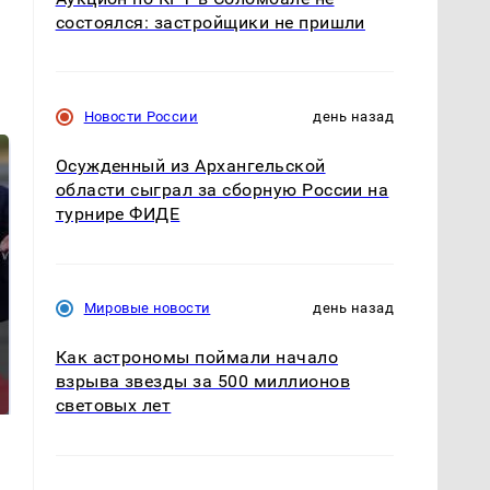
состоялся: застройщики не пришли
Новости России
день назад
Осужденный из Архангельской
области сыграл за сборную России на
турнире ФИДЕ
Мировые новости
день назад
Такую зиму в России
Не ешьте эту
Как астрономы поймали начало
никто не ждал: как
готовую еду из
взрыва звезды за 500 миллионов
так?!
магазина: список
световых лет