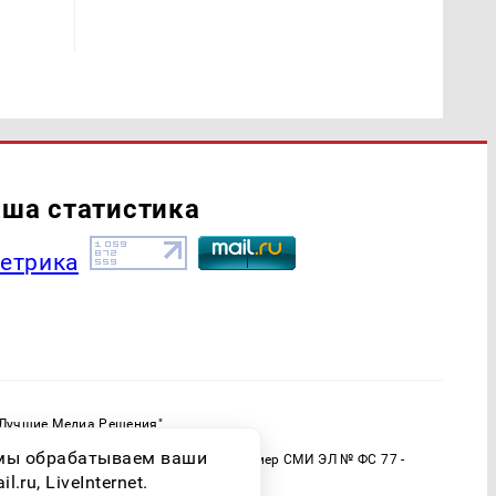
ша статистика
"Лучшие Медиа Решения"
ормационной продукции: 16+
о мы обрабатываем ваши
 (Роскомнадзор) Регистрационный номер СМИ ЭЛ № ФС 77 -
ru, LiveInternet.