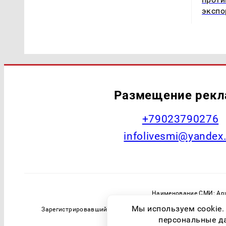
экспо
Размещение рек
+79023790276
infolivesmi@yandex
Наименование СМИ: Арх
Главный редактор: Самохин А
Мы используем cookie.
Зарегистрировавший орган: Федеральная служба по надзо
персональные дан