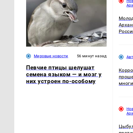
Но
Ар
Молод
Архан
Росси
Мировые новости
56 минут назад
Ав
Певчие птицы шелушат
Корро
семена языком — и мозг у
проше
них устроен по-особому
многи
Но
Ар
Цыбул
проти