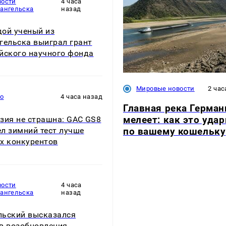
вости
4 часа
хангельска
назад
ой ученый из
гельска выиграл грант
йского научного фонда
Мировые новости
2 час
то
4 часа назад
Главная река Герман
мелеет: как это удар
зия не страшна: GAC GS8
по вашему кошельку
л зимний тест лучше
х конкурентов
вости
4 часа
хангельска
назад
ьский высказался
в возобновления