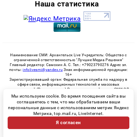
Наша статистика
Наименование СМИ: Архангельск Live Учредитель: Общество с
ограниченной ответственностью "Лучшие Медиа Решения"
Главный редактор: Самохин А. С. Тел.: +79023790276 Адрес эл.
почты:
infolivesmi@yandex.ru
Знак информационной продукции:
16+
Зарегистрировавший орган: Федеральная служба по надзору в
сфере связи, информационных технологий и массовых
коммуникаций (Роскомнадзор) Регистрационный номер СМИ ЭЛ
№ ФС 77 - 82533 от 21.01.2022
Мы используем cookie. Во время посещения сайта вы
соглашаетесь с тем, что мы обрабатываем ваши
персональные данные с использованием метрик Яндекс
Метрика, top.mail.ru, LiveInternet.
© 2026 «Архангельск Live» | Все права защищены
Я согласен
Возрастная категория сайта 16+
Политика конфиденциальности